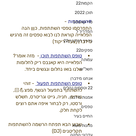
הקמות22
תוכן 2022
#השתתפות
 - 
פרי קאמפס
התפרסמו טפסי השתתפות, כןןן הנה 
המדריך ל
הפלאייה קוראת לנו לבוא טפסים זה מרגיש 
בדרך למידברן22
מידברן (צעדי ריקוד)
ספקים22
טופס השתתפות תוכן 
-  מזה אומר? 
עמותה
הפלאייה היא קאנבס ריק לחלומות 
שלנו בואו נחלום ונגשים ביחד. 
חשל"ש
אנחנו מידברן
טופס השתתפות תפעול 
 - זוהי 
22 וטפסים נהלים
להשתתף בתפעול הנשף, מפצ💪🏻, 
נוודים , חניה, גייט וגריטרס, חשלש 
אמנות מידברן
ורסטו, רק לבחור איפה אתם רוצים 
טפסים
לקחת חלק.
החיים בעיר
שבוע הבא תפתח הרשמה להשתתפות 
מחנות נושא
תקליטנים (DJ) 
עדכוני הפקה