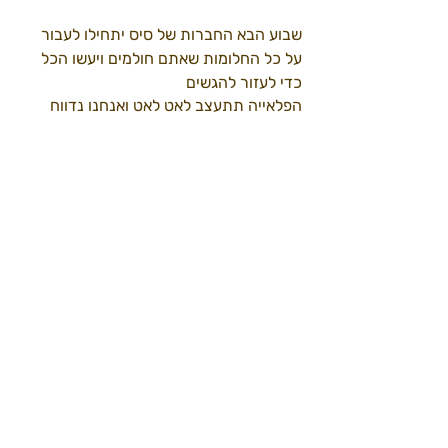
שבוע הבא החברות של סיס יתחילו לעבור 
על כל החלומות שאתם חולמים ויעשו הכל 
כדי לעזור להגשים 
הפלאייה תתעצב לאט לאט ואנחנו נדווח 
מהעשייה הלוהטת של כולכם. 
תהיו טובים כמו שאתם
שתהיה שבת של שלום. 
נתראה שבוע הבא
באותו יום באותה שעה
מסמכים את השבוע 
דף הבית
פורים22