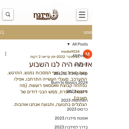
https://docs.google.com/spreadsheets/d/1u7PWTV5N3hbxAiyUqW-
cUsouueb05j9EH1OBz_an1JQ/edit#gid=0
פוסט
All Posts
media9024
All Posts
25 בפבר׳ 2022
זמן קריאה 2 דקות
אז מה היה לנו השבוע
דף הבית
צוות מוביל של נשף המסכות נפגש, התרגש, 
קסם קהילתי בלבן 25
התערבב, מעגלי העשייה התרחבו, אפילו 
Burn to Basics 2024
נפתחה קבוצת וואטסאפ רועשת. (מה 
מידברן 2023
רועשת, חופרת, ממש הבני דודים של 
מאנקי). 
השתתפות 2023
הגלגלים בתנועה, ותנועה אנחנו אוהבות.
כרטוס 2023
אומנות מידברן 2023
בדרך למידברן 2023