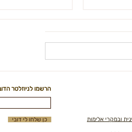
רת OMG
עדכונים מתהליך הרישוי 2 -
סאונד
הרשמו לניוזלטר הדוב
נית ובמקרי אלימות
כן שלחו לי דובי