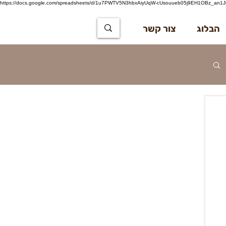
https://docs.google.com/spreadsheets/d/1u7PWTV5N3hbxAiyUqW-cUsouueb05j9EH1OBz_an1JQ
הבלוג
צור קשר