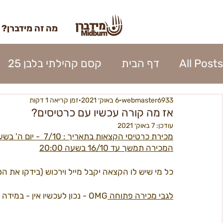
מה זה מידברן?
All Posts
דף הבית
קסם קהילתי בלבן 25
webmaster6933
6 באוק׳ 2021
זמן קריאה 1 דקות
השתתפות 2023
כרטוס 2023
אומנות מי
אז מה קורה עכשיו עם כרטיסים?
עודכן:
7 באוק׳ 2021
מכירת כרטיסי הקצאות בתאריך : 7/10  - יום ה' בשעה 20:00 
נהלי העיר 2023
אפרוחים 2023
קרן האו
המכירה תמשך עד 16/10 בשעה 20:00
כל מי שיש לו הקצאה יקבל מייל וירכוש (בידקו את ה
כניסה לעיר 2023
פירוק העיר 2023
ספק
לגבי מכירה פתוחה 
OMG - נכון לעכשיו אין - במידה ויתאפשר נעדכן !! 
בנה ביתך22
מידברן 22 - מפגשים
22כרטיסים