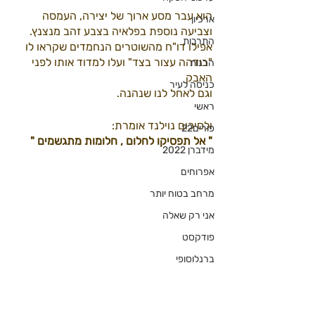
הוא עבר מסע ארוך של יצירה, העמסה 
ארכיון
וצביעה נוספת בפלאיה בצבע זהב מנצנץ.
התרבות
אפילו דו"ח מהשוטרים הנחמדים שקראו לו 
"בודהה עצור בצד" ועלו למדוד אותו לפני 
הכנות
האבק 
כניסה לעיר
וגם לאחל לנו שנהנה.
ראשי
ולסיכום נוילנד אומרת:
פורים22
" אל תפסיקו לחלום , חלומות מתגשמים "
מידברן 2022
אפרוחים
מרחב בטוח יותר
אני רק שאלה
פודקסט
ברנלוסופי