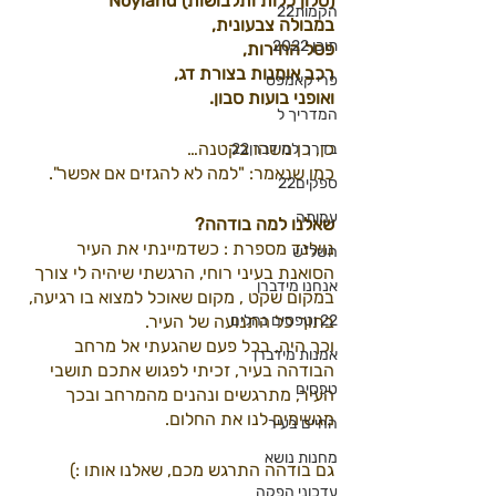
Noyland (סלון כלות ותלבושות)
הקמות22
במבולה צבעונית,
תוכן 2022
פסל החירות, 
רכב אומנות בצורת דג,
פרי קאמפס
ואופני בועות סבון.
המדריך ל
כן, כן משהו בקטנה…
בדרך למידברן22
כמו שנאמר: "למה לא להגזים אם אפשר".
ספקים22
עמותה
שאלנו למה בודהה? 
נוילנד מספרת : כשדמיינתי את העיר 
חשל"ש
הסואנת בעיני רוחי, הרגשתי שיהיה לי צורך 
אנחנו מידברן
במקום שקט , מקום שאוכל למצוא בו רגיעה, 
22 וטפסים נהלים
בתוך כל התנועה של העיר.
וכך היה, בכל פעם שהגעתי אל מרחב 
אמנות מידברן
הבודהה בעיר, זכיתי לפגוש אתכם תושבי 
טפסים
העיר, מתרגשים ונהנים מהמרחב ובכך 
מגשימים לנו את החלום. 
החיים בעיר
מחנות נושא
גם בודהה התרגש מכם, שאלנו אותו :)
עדכוני הפקה