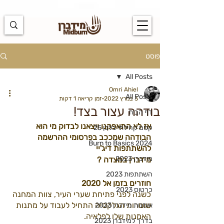
https://docs.google.com/spreadsheets/d/1u7PWTV5N3hbxAiyUqW-
cUsouueb05j9EH1OBz_an1JQ/edit#gid=0
פוסט
All Posts
Omri Ahiel
All Posts
3 במרץ 2022
זמן קריאה 1 דקות
בודהה עצור בצד!
דף הבית
אז לא התאפקנו ויצאנו לבדוק מי הוא 
קסם קהילתי בלבן 25
הבודהה שמככב בפרסומי ההרשמה 
Burn to Basics 2024
להשתתפות דיג'יי 
מידברן 2023
מידברן במצדה ? 
השתתפות 2023
חוזרים בזמן אל 2020
כרטוס 2023
כשנה לפני פתיחת שערי העיר, צוות המחנה 
שומרות הגלקסיה התחיל לעבוד על מתנות 
אומנות מידברן 2023
האמנות שלו לפלאיה.
בדרך למידברן 2023