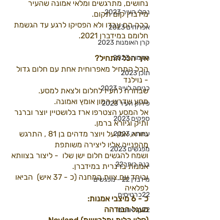
נחושים, מתרגשים ומלאי אמונה שהעיר 
נהלי העיר 2023
מידברן קום תקום.
ככה הם עבדו ולא הפסיקו לרגע עד הגשמת 
אפרוחים 2023
חלומם במידברן 2021.
קרן האומנות 2023
הקמות 2023
איך הכל התחיל?
הכל התחיל מאפרוחית אחת עם חלום גדול 
תוכן 2023
- נוילנד
כניסה לעיר 2023
שבחרה להעיז לחלום ולצאת למסע.
מסע שדרש המון אומץ ואמונה.
פירוק העיר 2023
אל המסע הצטרפו ארז בלושטיין יוצר וברנר 
ספקים 2023
ותיק וגיורא ברמן.
גיורא, אמן על ויוצר מדהים בן 81 , התרגש 
עמותה 2023
מהפנייה אליו ליצירה משותפת 
מפגשים 2023
ושמח להגשים חלום ישן שלו  - ליצור בצוותא 
בנה ביתך22
אמנות ברנרית במידברן.
וביחד עם צוות המחנה (כ - 37 איש)  הביאו 
מידברן 22 - מפגשים
לפלאיה 
22כרטיסים
כ - 6 מיצבי אמנות:
מעגל הבודהה
22קראוונים