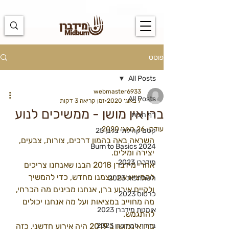
https://docs.google.com/spreadsheets/d/1u7PWTV5N3hbxAiyUqW-
cUsouueb05j9EH1OBz_an1JQ/edit#gid=0
פוסט
All Posts
webmaster6933
All Posts
7 באוג׳ 2020
זמן קריאה 3 דקות
ברן אין מושן - ממשיכים לנוע
דף הבית
עודכן:
26 באוג׳ 2020
קסם קהילתי בלבן 25
השראה באה בהמון דרכים, צורות, צבעים, 
Burn to Basics 2024
יצירה ומילים.  
מידברן 2023
אחרי מידברן 2018 הבנו שאנחנו צריכים 
להמציא את עצמנו מחדש, כדי להמשיך 
השתתפות 2023
ולקיים אירוע ברן, אנחנו מבינים מה הכרחי, 
כרטוס 2023
מה מחוייב במציאות ועל מה אנחנו יכולים 
אומנות מידברן 2023
להתגמש. 
בדרך למידברן 2023
ברן אינמושן ב 2019 היה אירוע חדשני, כזה 