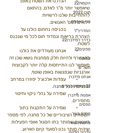
	•	הגדלנו את השטח באופן 
הקמות22
שיאפשר יותר מ"ר לאדם, בהתאם 
תוכן 2022
להתחייבות שלנו לרשויות
פרי קאמפס
ויתאים למס' האנשים. 
	•	בכניסה נחתום כולנו על 
המדריך ל
הצהרת בריאות ונמדוד חום לכל מי שנכנס 
בדרך למידברן22
לשטח. 
ספקים22
	•	אנחנו מעודדים את כולנו 
להצטרף ולהיות חלק ממחנות נושא שכן זה 
עמותה
מאפשר לנו התייחסות קלה יותר לקבוצות 
חשל"ש
אורגניות שנפגשות באופן שוטף. 
אנחנו מידברן
	•	עמדות אלכוג׳ל יפוזרו במרחב 
22 וטפסים נהלים
ובכניסה לכל מחנה. 
	•	שמירה על נהלי ניקוי וחיטוי 
אמנות מידברן
מחמירים. 
טפסים
	•	שמירה על התקנות בתוך 
החיים בעיר
השטחים הציבוריים של כל מחנה, לפי מספר 
האנשים שמותר בתו הסגול ואופי הפעילות 
מחנות נושא
שיהיה מותר נכון למועד קיום הארוע. 
עדכוני הפקה