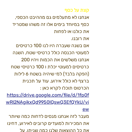
קצת על כסף
אנחנו לא מתעלמים גם מההיבט הכספי,  
כסף במיוחד בימים אלו זה משהו שמטריד 
את כולנו או לפחות
את רובנו.
אם בשנה שעברה היו לנו 100 כרטיסים 
למעוטי הכנסה כולל כרטיסי שטח, השנה 
אנחנו משלשים את הכמות ויהיו 200 
כרטיסים למעוטי יכלת ו 100 כרטיסי שטח 
(הפקה בלבד) למי שיהיה בשטח 6 לילות 
ברצף לא כולל אירוע. עוד על תכנית 
הכרטוס תוכלו לקרא כאן : 
https://drive.google.com/file/d/1fp0f
wRI2NAgikxQd9950lQswQ3EfQYkU/vi
ew
מעבר לזה אנחנו מנסים לדחות כמה שיותר 
את המכירות למועדים קרובים לאירוע, דחינו 
את כל ההוצאות שלנו כמה שניתן, על 