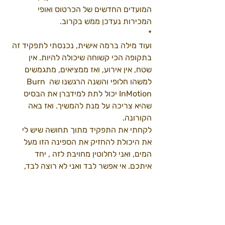
המועדים החדשים של הכרטוס ואופי 
המכירות נעדכן ממש בקרוב. 
*
ועוד מילה ברמה אישית, נכנסתי לתפקיד זה 
בתקופה הכי קשוחה שיכולה להיות. אין 
שטח, אין אירוע, ואז ממציאים, מתגמשים 
למשהו חלופי והשנה הרגשנו שה Burn 
InMotion יכול לתת למידברן את הבסיס 
שהיא צריכה על מנת להמשיך. ואז באה 
הקורונה. 
לקחתי את התפקיד מתוך תחושה שיש לי 
את היכולת להחזיק את הספינה הזו מעל 
המים, ואני לחלוטין מחויבת לזה , יחד 
איתכם. אי אפשר לבד ואני לא רוצה לבד, 
כולנו כקהילה נוכל להרים אירוע של קהילת 
מידברן. רק השתתפות, עשייה משותפת 
והליכה יחד עם החזון תאפשר לזה לקרות. 
יש לנו קהילה מדהימה, של אנשים עם מעוף 