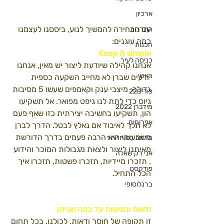
ארכיון
עם הבחירה להמשיך לנוע, ביססנו לעצמנו 
התרבות
כמה עוגנים:
הכנות
Keep it simple
כניסה לעיר
אנחנו קהילה שיודעת ליצור יש מאין, אנחנו 
ראשי
יודעים שברן לא מחייב השקעה כספית 
גדולה, מיצבי ענק וקאמפים שעשו 5 מסיבות 
פורים22
גיוס כדי לתת לנו גיפט מפואר. אל תשקיעו 
מידברן 2022
הון, תשקיעו בחשיבה יצירתית כזו שאף פעם 
אפרוחים
לא תלך לאיבוד אם נאלץ לבטל. הדרך לברן 
משמעותי היא הרבה פעמים בדרך הדורשת 
מרחב בטוח יותר
מאיתנו ליצור ולצאת מגבולות המוכר והידוע 
אני רק שאלה
. תזכרו מיידיות, תזכרו פשטות, תזכרו איך 
פודקסט
הכל התחיל. 
ברנלוסופי
ודאות וגמישות עד כמה שניתן
זו תקופה של חוסר ודאות, לכולנו, בכל תחום 