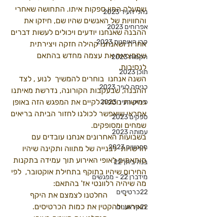
שמעלה המון ספקות איתו. התחושה שאחרי 
נהלי העיר 2023
והחוויות של האנשים שהיו שם, חיזקו את 
אפרוחים 2023
ההבנה שאנחנו יודעים ויכולים לעשות דברים 
קרן האומנות 2023
אחרת ושאנחנו קהילה חזקה ויצירתית 
שממציאה את עצמה מחדש בהתאם 
הקמות 2023
לנסיבות. 
תוכן 2023
השנה אנחנו  בוחרים להמשיך  לנוע , לצד 
כניסה לעיר 2023
ההבנה, שבעקבות הקורונה, נדרשת מאיתנו 
גמישות נוספת לקיים את המפגש הזה באופן 
פירוק העיר 2023
אחראי שיאפשר לכולנו לחזור הביתה בריאים 
ספקים 2023
שמחים ומסופקים.
עמותה 2023
בשבועות האחרונים אנחנו עובדים עם 
מפגשים 2023
הרשויות  לבנייה של מתווה ותקינה שיהיו 
מותאמים לאופי האירוע תוך עמידה בתקנות 
בנה ביתך22
החירום שיהיו בתוקף בתחילת אוקטובר,  לפי 
מידברן 22 - מפגשים
מה שיהיה רלוונטי אז' בהתאם:
22כרטיסים
	•	החלטנו לצמצם את היקף 
האירוע ולהקטין את כמות הכרטיסים. 
22קראוונים