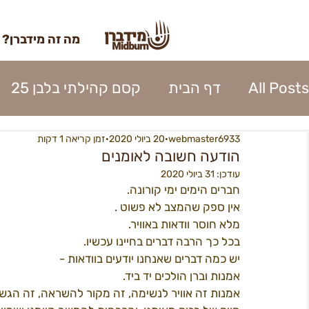
מה זה מידברן?
All Posts
דף הבית
קסם קהילתי בלבן 25
webmaster6933
20 ביולי 2020
זמן קריאה 1 דקות
השתתפות 2023
כרטוס 2023
אומנות מי
הודעה חשובה לאומנים
עודכן:
31 ביולי 2020
חברים הימים ימי קורונה.
נהלי העיר 2023
אפרוחים 2023
קרן האו
אין ספק שהמצב לא פשוט . 
מלא חוסר וודאות באוויר. 
בכל כך הרבה דברים בחיינו עכשיו. 
כניסה לעיר 2023
פירוק העיר 2023
ספק
יש כמה דברים שאנחנו יודעים בוודאות - 
אמנות וברן הולכים יד ביד. 
אמנות זה אוויר לנשימה, זה מקור להשראה, זה הגשמת
בנה ביתך22
מידברן 22 - מפגשים
22כרטיסים