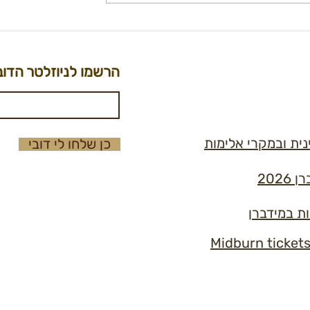
קול קורא: ראש/ת תחום תוכן
ת (פוסט מתעדכן)
הרשמו לניוזלטר הדוב
נית ובמקרי אלימות
כן שלחו לי דובי
202
ות במידברן
Midburn ticket