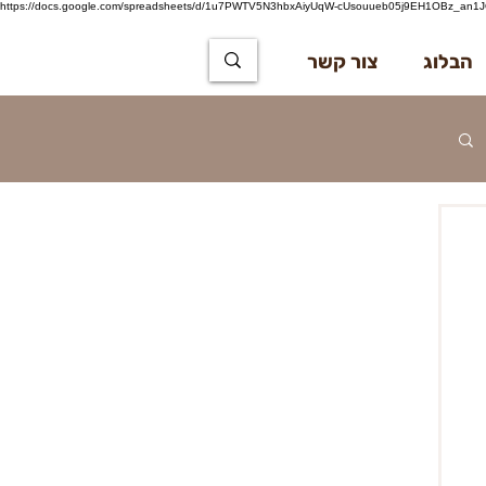
https://docs.google.com/spreadsheets/d/1u7PWTV5N3hbxAiyUqW-cUsouueb05j9EH1OBz_an1JQ
הבלוג
צור קשר