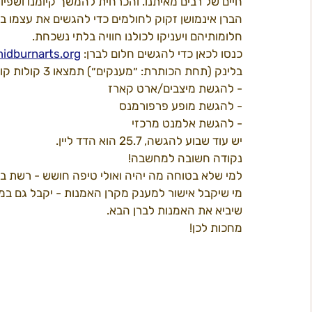
חיים של רבים מאיתנו. והכרחית להמשך קיומנו ושפיו
הברן אינמושן זקוק לחולמים כדי להגשים את עצמו בצ
חלומותיהם ויעניקו לכולנו חוויה בלתי נשכחת. 
תוכן 2022
פרי קאמפס
המדריך ל
ב
כנסו לכאן כדי להגשים חלום לברן: 
dburnarts.org
בלינק (תחת הכותרת: ״מענקים״) תמצאו 3 קולות קוראים:
- להגשת מיצבים/ארט קארז
- להגשת מופע פרפורמנס
חשל"ש
- להגשת אלמנט מרכזי
יש עוד שבוע להגשה, 25.7 הוא הדד ליין.
נקודה חשובה למחשבה!
למי שלא בטוחה מה יהיה ואולי טיפה חושש - רשת 
שיביא את האמנות לברן הבא.
מחכות לכן!