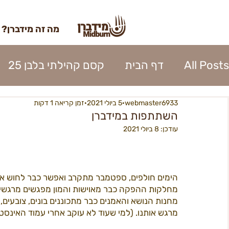
מה זה מידברן?
All Posts
דף הבית
קסם קהילתי בלבן 25
webmaster6933
5 ביולי 2021
זמן קריאה 1 דקות
השתתפות 2023
כרטוס 2023
אומנות מי
השתתפות במידברן
עודכן:
8 ביולי 2021
נהלי העיר 2023
אפרוחים 2023
קרן האו
הימים חולפים, ספטמבר מתקרב ואפשר כבר לחוש א
כניסה לעיר 2023
פירוק העיר 2023
ספק
מחלקות ההפקה כבר מאוישות והמון מפגשים מרגשי
מחנות הנושא והאמנים כבר מתכוננים בונים, צובעים,
מרגש אותנו. (למי שעוד לא עוקב אחרי עמוד האינסטגרם שלנו
בנה ביתך22
מידברן 22 - מפגשים
22כרטיסים