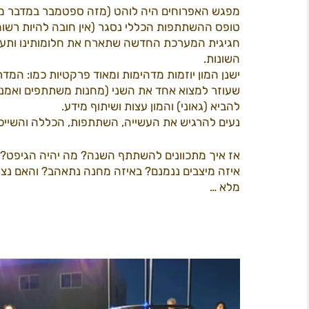
מפגש האפרוחים היה לוהט (מזה ספטמבר במדבר מול 
טופס ההשתתפות הכללי נסגר (אין חובה להיות רשומ
חגיגית המערכת החדשה שתארח את חלומותינו ותעזור
תוכן 2022
פרי קאמפס
המדריך ל
ב
השונות. 
ישנן המון יוזמות מדהימות ומאוד פרקטיות כמו: המד
שעוזר למצוא אחד את השני (מחנות משתתפים ואמנים),
להביא (גאוני) והמון עצות ושיתוף מידע. 
חשל"ש
נעים להרגיש את העשייה, השתתפות, הכללה והשייכו
אז איך מתכוונים להשתתף השנה? מה יהיה הגיפט? א
איזה מיצבים ננמנם? באיזה מחנה נתאהב? והאם נצל
מלא … 