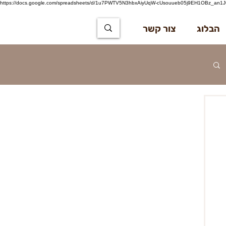
https://docs.google.com/spreadsheets/d/1u7PWTV5N3hbxAiyUqW-cUsouueb05j9EH1OBz_an1JQ
הבלוג
צור קשר