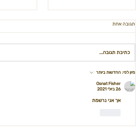
תגובה אחת
כתיבת תגובה...
קול קורא להגשת רעיונות לשימוש
קול קורא - מו
מיון לפי:
החדשות ביותר
קבוע במבנה היסטורי
למחלקת תקש
Osnat Fisher
26 ביולי 2021
אך אני נרשמת 
לייק