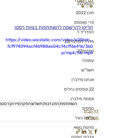
גם השנה
הקמות22
❄☃❄
תוכן 2022
פרי קאמפס
הליקו להרשמה להשתתפות בצוות רסטו
המדריך ל
https://video.wixstatic.com/video/e20bdc_
בדרך למידברן22
fcf974094acf4b988ae04c14cff6e416/360
ספקים22
p/mp4/file.mp4
עמותה
חשל"ש
אנחנו מידברן
22 וטפסים נהלים
אמנות מידברן
השתתפות
התנדבות
חשלש
הפקה
פירוק
רסטו
טפסים
דף הבית
חשל"ש
החיים בעיר
מחנות נושא
עדכוני הפקה