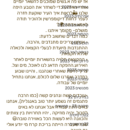
אז יש פה א.נשים שמוכנים להשאר יומיים 
אחרי האירוע כדי לשחזר את הטבע היפה 
נהלי העיר 2023
שלנו 🏜לראות איך העיר שוקעת חזרה 
אפרוחים 2023
לעפר לחוות דיקומפרשין ולהוכיר תודה 
לאמא אדמה 🌍?
קרן האומנות 2023
מושלם- מקומך איתנו .
הקמות 2023
כמה דברים שחשוב לדעת:
• אנחנו צריכים מתנדבים ,והרבה.
תוכן 2023
ההתנדבות מיועדת לבעלי הקצאה ולכאלה 
כניסה לעיר 2023
שללא הקצאה.
• ההקצאה תלויה בהשארות יומיים לאחר 
פירוק העיר 2023
האירוע.ההפקה תדאג לנו לאוכל, מים וצל.
ספקים 2023
צריך לדעת שאחרי שנהננו , והיינו שבוע 
במדבר ואמרנו שלום לכולם, אנחנו נתחיל 
עמותה 2023
יומיים של עבודה.
מפגשים 2023
•עובדים קשה ונהנים קשה (כמו הרבה 
בנה ביתך22
פתגמים זה נשמע יותר טוב באנגלית), אנחנו 
מידברן 22 - מפגשים
באים לתת עבודה אבל אנחנו לא באים 
לסבול, יהיה מוזיקה , יהיו תחרויות בין צוותים 
22כרטיסים
והכוונה היא לעשות הכל באווירה טובה😃
22קראוונים
שנה שעברה הייתה בריכת קרח מי יודע אולי 