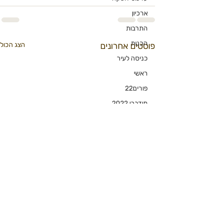
ארכיון
התרבות
הכנות
פוסטים אחרונים
הצג הכול
כניסה לעיר
ראשי
פורים22
מידברן 2022
אפרוחים
מרחב בטוח יותר
אני רק שאלה
פודקסט
הרשמו לניוזלטר הדוב
ברנלוסופי
כן שלחו לי דובי