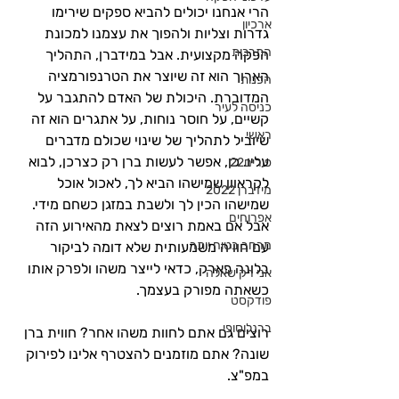
הרי אנחנו יכולים להביא ספקים שירימו 
ארכיון
גדרות וצליות ולהפוך את עצמנו למכונת 
התרבות
הפקה מקצועית. אבל במידברן, התהליך 
הארוך הוא זה שיוצר את הטרנפורמציה 
הכנות
המדוברת. היכולת של האדם להתגבר על 
כניסה לעיר
קשיים, על חוסר נוחות, על אתגרים הוא זה 
ראשי
שיוביל לתהליך של שינוי שכולם מדברים 
עליו. כן, אפשר לעשות ברן רק כצרכן, לבוא 
פורים22
לקראוון שמישהו הביא לך, לאכול אוכל 
מידברן 2022
שמישהו הכין לך ולשבת במזגן כשחם מידי. 
אפרוחים
אבל אם באמת רוצים לצאת מהאירוע הזה 
מרחב בטוח יותר
עם חוויה משמעותית שלא דומה לביקור 
בלונה פארק, כדאי לייצר משהו ולפרק אותו 
אני רק שאלה
כשאתה מפורק בעצמך.
פודקסט
ברנלוסופי
רוצים גם אתם לחוות משהו אחר? חווית ברן 
שונה? אתם מוזמנים להצטרף אלינו לפירוק 
במפ"צ.