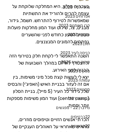
בעברית מפ"צ, היא המחלקה שלוקחת על 
נהלי העיר 2023
עצמה להרים ולהוריד את התשתיות 
אפרוחים 2023
שמאפשרות לטירוף להתרחש. חשמל, גידור, 
קרן האומנות 2023
מבנים, צל, שילוט ועוד המון מחלקות פועלות 
מסביב לשעון כחודש לפני שהשערים 
הקמות 2023
נפתחים להמונים המנצנצים. 
תוכן 2023
כניסה לעיר 2023
השנה התאפשר לי לקחת חלק בטירוף הזה 
פירוק העיר 2023
ולהצטרף לDPW במהלך השבועות של 
הבניה לפני האירוע. 
ספקים 2023
יצא לי לעשות קצת מכל מיני משימות, בין 
עמותה 2023
אם זה לעזור בבניית האיש (האפיג'י) והבסיס 
מפגשים 2023
שלו, גידור כל העיר (5 מייל), בניית הסלון 
(centre camp) ועוד המון משימות מספקות 
בנה ביתך22
יותר ופחות. 
מידברן 22 - מפגשים
22כרטיסים
הכרתי אנשים הזויים וטיפוסים מוזרים, 
22קראוונים
מהאיש שאחראי על האוהלים הענקיים של 