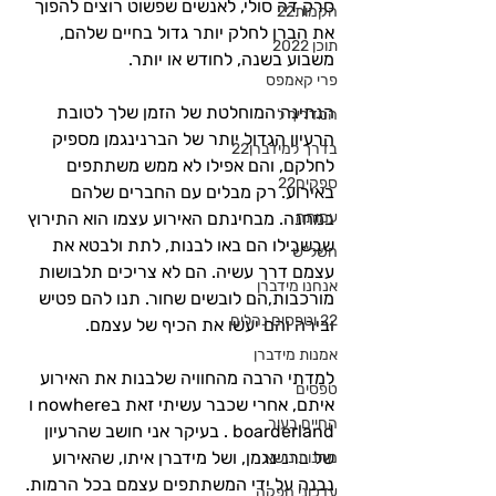
סרק דה סולי, לאנשים שפשוט רוצים להפוך 
הקמות22
את הברן לחלק יותר גדול בחיים שלהם, 
תוכן 2022
משבוע בשנה, לחודש או יותר. 
פרי קאמפס
הנתינה המוחלטת של הזמן שלך לטובת 
המדריך ל
הרעיון הגדול יותר של הברנינגמן מספיק 
בדרך למידברן22
לחלקם, והם אפילו לא ממש משתתפים 
ספקים22
באירוע. רק מבלים עם החברים שלהם 
עמותה
במחנה. מבחינתם האירוע עצמו הוא התירוץ 
שבשבילו הם באו לבנות, לתת ולבטא את 
חשל"ש
עצמם דרך עשיה. הם לא צריכים תלבושות 
אנחנו מידברן
מורכבות,הם לובשים שחור. תנו להם פטיש 
22 וטפסים נהלים
ובירה והם יעשו את הכיף של עצמם. 
אמנות מידברן
למדתי הרבה מהחוויה שלבנות את האירוע 
טפסים
איתם, אחרי שכבר עשיתי זאת בnowhere ו 
החיים בעיר
boarderland . בעיקר אני חושב שהרעיון 
של ברנינגמן, ושל מידברן איתו, שהאירוע 
מחנות נושא
נבנה על ידי המשתתפים עצמם בכל הרמות. 
עדכוני הפקה