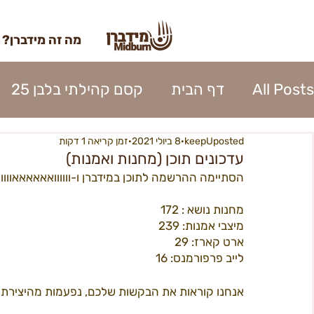
מה זה מידברן?
All Posts
דף הבית
קסם קהילתי בלבן 25
keepUposted
8 ביולי 2021
זמן קריאה 1 דקות
השתתפות 2023
כרטוס 2023
אומנות מי
עדכונים תוכן (מחנות ואמנות)
הסתיימה ההרשמה לתוכן במידברן ו-וווווואאאאאאווווו
נהלי העיר 2023
אפרוחים 2023
קרן האו
מחנות נושא : 172
מיצבי אמנות: 239
ארט קארז: 29
כניסה לעיר 2023
פירוק העיר 2023
ספק
לייב פרפורמנס: 16
אנחנו קוראות את הבקשות שלכם, נפעמות מהיצירתיות
בנה ביתך22
מידברן 22 - מפגשים
22כרטיסים