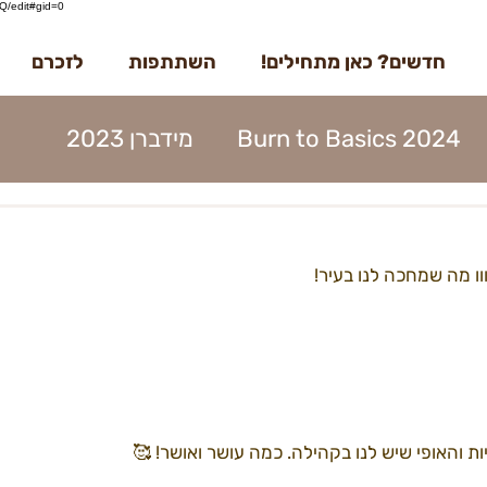
/edit#gid=0
חדשים? כאן מתחילים!
השתתפות
לזכרם
Burn to Basics 2024
מידברן 2023
דברן 2023
בדרך למידברן 2023
וו מה שמחכה לנו בעיר!
מנות 2023
הקמות 2023
תוכן 2023
ים 2023
עמותה 2023
מפגשים 2023
 והאופי שיש לנו בקהילה. כמה עושר ואושר! 🥰
22קראוונים
הקמות22