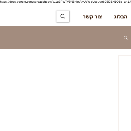
https://docs.google.com/spreadsheets/d/1u7PWTV5N3hbxAiyUqW-cUsouueb05j9EH1OBz_an1JQ
הבלוג
צור קשר