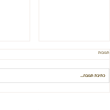
תגובות
כתיבת תגובה...
סיכום מפגש המצנפת - פורום
מפגש אמנות ל
מובילי/ות מחנות נושא
במרחב הברן