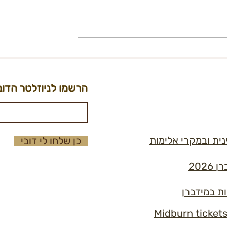
ובילי מחנות
קול קורא למטפלות.ים בקהילת
ואומנות 2.4.25 | יום רביעי |
הברן
הרשמו לניוזלטר הדוב
נית ובמקרי אלימות
כן שלחו לי דובי
202
ות במידברן
Midburn ticket