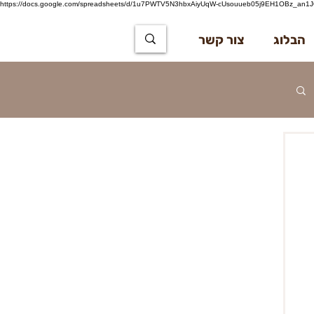
https://docs.google.com/spreadsheets/d/1u7PWTV5N3hbxAiyUqW-cUsouueb05j9EH1OBz_an1JQ
הבלוג
צור קשר