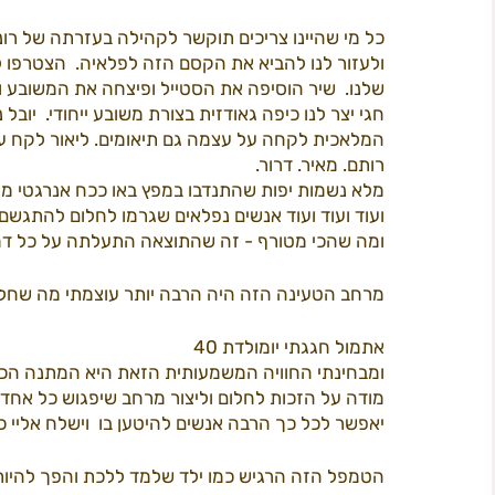
כל מי שהיינו צריכים תוקשר לקהילה בעזרתה של רו
ולעזור לנו להביא את הקסם הזה לפלאיה.  הצטרפו ל
שלנו.  שיר הוסיפה את הסטייל ופיצחה את המשובע והכ
חגי יצר לנו כיפה גאודזית בצורת משובע ייחודי.  יובל
המלאכית לקחה על עצמה גם תיאומים. ליאור לקח על 
רותם. מאיר. דרור. 
מלא נשמות יפות שהתנדבו במפץ באו ככח אנרגטי מרי
ועוד ועוד ועוד אנשים נפלאים שגרמו לחלום להתגשם.
ומה שהכי מטורף - זה שהתוצאה התעלתה על כל דמיו
מרחב הטעינה הזה היה הרבה יותר עוצמתי מה שחלמ
אתמול חגגתי יומולדת 40
ומבחינתי החוויה המשמעותית הזאת היא המתנה הכי 
מודה על הזכות לחלום וליצור מרחב שיפגוש כל אחד 
יאפשר לכל כך הרבה אנשים להיטען בו  וישלח אליי כ
הטמפל הזה הרגיש כמו ילד שלמד ללכת והפך להיות 