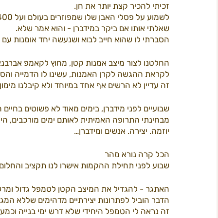
זכיתי להכיר קצת יותר את חן.
לשמוע על פסלי האבן שלו שמפוזרים בעולם ועל 400 טון של קריסטלים שהוא קנה ממפעל שנסגר בשדות ים. 
שאלתי אותו אם ביקר במידברן - והוא אמר שלא.
תוכן 2022
פרי קאמפס
המדריך ל
ב
הסברתי לו שהוא חייב לבוא ושנעשה יחד אומנות עם 
החלטנו לצור מיצב אמנות קטן, מחוץ לקאמפ אברבנא
לקראת ההגשה לקרן האמנות, עשינו לו הדמייה והסת
חשל"ש
זה עדיין לא הרשים אף אחד במיוחד ולא קיבלנו מימון
שבועיים לפני מידברן, בימים מאוד לא פשוטים בחיים
מבחינתי התרופה האמיתית לאותם ימים מורכבים, הי
יוזמה. יצירה. אנשים ומידברן…
הכל קרה נורא מהר
שבוע לפני תחילת ההקמות אישרו לנו תקציב והחלום ש
האתגר - להגדיל את המיצב הקטן לטמפל גדול ומרשים ולהיות
הדבר הוביל לפתרונות יצירתיים מדהימים שללא המגבל
זה נראה לי הטמפל היחידי שלא דרש ימי בנייה וכמע