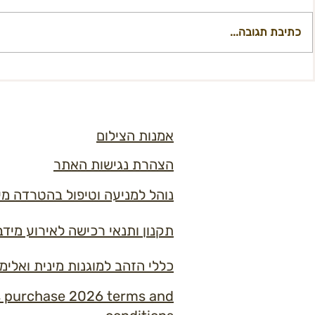
כתיבת תגובה...
הקלטת המפגש הקהילתי עם
מפגש מקוון למ
הוועד ומנכ”ל מידברן – זמינה
לצפייה
21:30
אמנות הצילום
הצהרת נגישות האתר
נוהל למניעה וטיפול בהטרדה מי
תקנון ותנאי רכישה לאירוע מידברן 6
כללי הזהב למוגנות מינית ואלימ
s purchase 2026 terms and