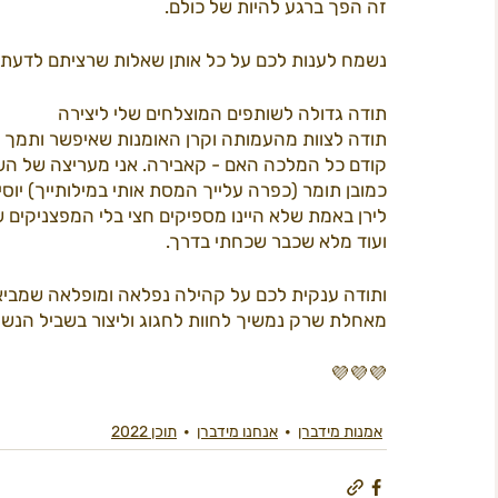
זה הפך ברגע להיות של כולם. 
נשמח לענות לכם על כל אותן שאלות שרציתם לדעת 
תודה גדולה לשותפים המוצלחים שלי ליצירה
תודה לצוות מהעמותה וקרן האומנות שאיפשר ותמך בי
קודם כל המלכה האם - קאבירה. אני מעריצה של הש
כמובן תומר (כפרה עלייך המסת אותי במילותייך) יו
לירן באמת שלא היינו מספיקים חצי בלי המפצניקים ש
ועוד מלא שכבר שכחתי בדרך. 
ותודה ענקית לכם על קהילה נפלאה ומופלאה שמביאה
מאחלת שרק נמשיך לחוות לחגוג וליצור בשביל הנשמ
💜💜💜
אמנות מידברן
אנחנו מידברן
תוכן 2022