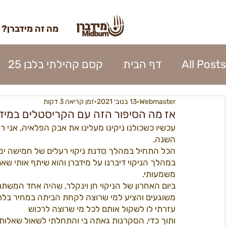
מה זה מידברן?
All Posts
דף הבית
קסם קהילתי בלבן 25
Webmaster
13 בנוב׳ 2021
זמן קריאה 3 דקות
השתתפות 2023
כרטוס 2023
אומנות מי
אז מה הסיפור הזה עם הקריסטלים במיד
עכשיו כשכולנו ניקינו מעלינו את אבק הפלאיה, אני
השנה.
נהלי העיר 2023
אפרוחים 2023
קרן האו
הכל התחיל במהלך סדנת ניקוי רעלים של חמישה ימים,
במהלך הניקוי דיברנו על מידברן והוא שיתף אותי שא
משמעותי.
כניסה לעיר 2023
פירוק העיר 2023
ספק
ביום האחרון של הניקוי חן וינקלר, שהיה אחד המשת
משוגעים והציע למי שרוצה לקחת הביתה במחיר בלת
עזרתי לו לשקול אותם לכל מי שרוצה לרכוש
ותוך כדי, הסקרנות גאתה בי והתחלתי לשאול שאלות
בנה ביתך22
מידברן 22 - מפגשים
22כרטיסים