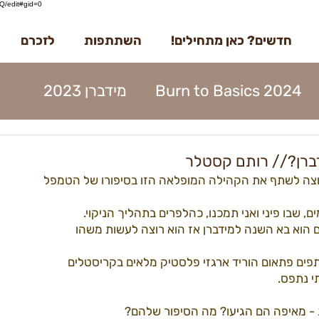
/edit#gid=0
חדשים? כאן מתחילים!
השתתפות
לזכרם
Burn to Basics 2024
מידברן 2023
דברן 2023
בדרך למידברן 2023
ברן? // רותם קסטלר
 רוצה לשתף את הקהילה המופלאה הזו בסיפורו של הטמפל 
מנות 2023
הקמות 2023
תוכן 2023
 שבו פיני ואני תמכנו, כהלפרים בתהליך הניקוי.
ם הוא בא השנה למידברן אז הוא רוצה לעשות משהו 
ים 2023
עמותה 2023
מפגשים 2023
תפים פתאום הוריד ארגזי פלסטיק מלאים בקריסטלים 
י נתפס.
 - מאיפה הם הגיעו? מה הסיפור שלהם? 
22קראוונים
הקמות22