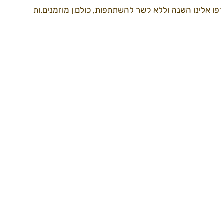
 אלינו השנה וללא קשר להשתתפות, כולם.ן מוזמנים.ות 
דרך למידברן22
ספקים22
עמותה