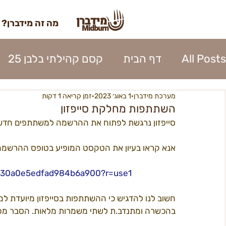
מה זה מידברן?
All Posts
דף הבית
קסם קהילתי בלבן 25
מערכת מידברן
1 באוג׳ 2023
זמן קריאה 1 דקות
השתתפות 2023
כרטוס 2023
אומנות מי
השתתפות מחלקת סייפזון
סייפזון נרגשת לפתוח את ההרשמה למשתתפים חדשו
נהלי העיר 2023
אפרוחים 2023
קרן האו
אנא קראו בעיון את הטקסט המופיע בטופס ההרשמה 
030a0e5edfad984b6a900?r=use1
כניסה לעיר 2023
פירוק העיר 2023
ספק
חשוב לנו להדגיש כי ההשתתפות בסייפזון מיועדת למי
בהכשרה ומתנדב.ת לשתי משמרות מלאות. הסבר מפו
בנה ביתך22
מידברן 22 - מפגשים
22כרטיסים