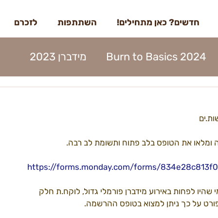
חדשים? כאן מתחילים!
השתתפות
לזכרם
Burn to Basics 2024
מידברן 2023
דברן 2023
בדרך למידברן 2023
ת.ים
מנות 2023
הקמות 2023
תוכן 2023
ומלאו את הטופס בלב פתוח ותשומת לב רבה.
https://forms.monday.com/forms/834e28c813f
ים 2023
עמותה 2023
מפגשים 2023
 שהיו לפחות באירוע מידברן פורמלי גדול, לוקח.ת חלק 
רט על כך ניתן למצוא בטופס ההרשמה.
22קראוונים
הקמות22