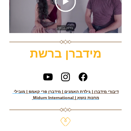
מידברן ברשת
דיבורי מידברן 
| 
גילדת האמנים
 | 
מידברן פרי קאמפ
 | 
מובילי 
מחנות נושא
 | 
Midurn International