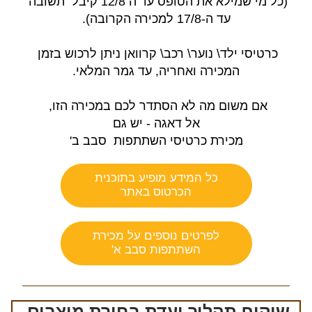
(כל מי שמילא את הטופס עד ה 12/8 קיבל  תשובה 
עד ה-17/8 למכירה הקרובה).
כרטיסי ילד\ נוער\ רכב\ קרוואן ניתן לרכוש בזמן 
המכירה ואחריה, עד גמר המלאי.
אם משום מה לא הסתדר לכם במכירה הזו, 
אל דאגה - יש גם
מכירת כרטיסי השתתפות  סבב ב'
כל המידע מופיע בתוכנית
הכרטוס באתר
לפרטים נוספים על מכירת
השתתפות סבב א'
שיקוף תהליך ועדת בחירת מיצבים 