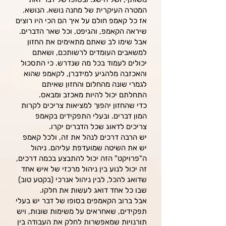
המטרה העיקרית של מחנה נושא. הנושא.
אז כל קאמפ חולם על איך הם הכי היו רוצים
שיראה הקאמפ, והגיפט, וכל שאר הדברים.
אבל שימו לב שאתם מתאימים את החזון
למשאבים העומדים לרשותכם, ושאתם
יכולים לעמוד בכל מה שנדרש. כי התסכול
והאכזבה מלהגיע למידברן, לקאמפ שהוא
לגמרי שונה מהחלום והחזון שאיתם
התחלתם יכול להיות מאכזב ומבא
ס.
כדי שהחזון יהפוך למציאות צריכים לקרות
המון דברים. ובעלי התפקידים בקאמפ
צריכים לדאוג שכל הדברים יקרו.
יש הרבה דרכים לנהל את זה, ולכל קאמפ
יש את השיטה שמועדפת עליהם. ניהול
ה"פרויקט" הזה יכול להתבצע בכמה דרכים,
זה יכול לנוע בין ניהול מרכזי של איש אחד
שדואג להכל, לבין ניהול אנרכי (בקטע טוב)
שבו כל אחד דואג לעשות את חלקו.
אבל ברוב הקאמפים בסופו של דבר יש בעלי
תפקידים, שאחראים על משימות שונות, ויש
תורנויות שמאפשרות לחלק את העבודה בין