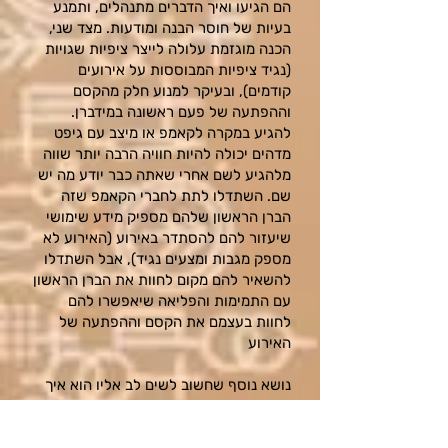
הם הגיעו ואיך הדברים מתנהלים, ותמנע
בעיות של חוסר הבנה ומודעות. מצד שני,
הכנה מוגזמת עלולה לייצר ציפיות שגויות
(נגיד ציפיות המבוססות על אירועים
קודמים), ובעיקר למנוע חלק מהקסם
וההפתעה של פעם ראשונה במידברן.
להגיע במקרה לקאמפ או מיצב עם גיפט
מדהים יכולה להיות חוויה הרבה יותר שווה
מלהגיע לשם אחרי שאתה כבר יודע מה יש
שם. השתדלו לתת לחברי הקאמפ שזה
הב
רן הראשון שלהם מספיק מידע שימושי
שיעזור להם להסתדר באירוע (האירוע לא
מספק מגבות ומצעים נגיד), אבל השתדלו
להשאיר להם מקום לחוות את הברן הראשון
עם התמימות והפליאה שיאפשרו להם
לחוות בעצמם את הקסם וההפתעה של
האירוע
נושא נוסף שחשוב לשים לב אליו הוא איך
מקבלים אנשים שהם ותיקים במידברן, אבל
חדשים בקאמפ (זה כולל כמובן גם קאמפים