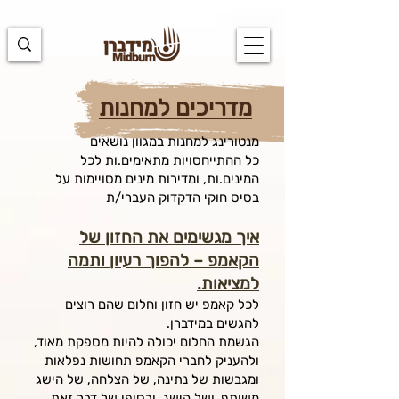
https://docs.google.com/spreadsheets/d/1u7PWTV5N3hbxAiyUqW-
cUsouueb05j9EH1OBz_an1JQ/edit#gid=0
מדריכים למחנות
מנטורינג למחנות במגוון נושאים
כל ההתייחסויות מתאימים.ות לכל
המינים.ות, ומדירות מינים מסויימות על
בסיס חוקי הדקדוק העברי/ת
איך מגשימים את החזון של
הקאמפ – להפוך רעיון ותמה
למציאות.
לכל קאמפ יש חזון וחלום שהם רוצים
להגשים במידברן.
הגשמת החלום יכולה להיות מספקת מאוד,
ולהעניק לחברי הקאמפ תחושות נפלאות
ומגבשות של נתינה, של הצלחה, של הישג
משותף, ושל הישג. ובסופו של דבר זאת