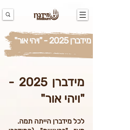
https://docs.google.com/spreadsheets/d/1u7PWTV5N3hbxAiyUqW-
cUsouueb05j9EH1OBz_an1JQ/edit#gid=0
מידברן 2025 - "ויהי אור"
מידברן 2025 -
"ויהי אור"
לכל מידברן הייתה תמה.