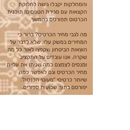
והמחלקות יקבלו גישה לחלוקת
הקצאות עם סגירת הטפסים! תוכנית
הכרטוס תפורסם בהמשך.
מה לגבי מחיר הכרטיס? ברור כי
המחירים במשק עלו, שלא לדבר על
הוצאות הביטחון שקפצו לאור כל מה
שקרה. אנו עובדים על התקציב
ומנסים לצמצם כמה שניתן את עליית
מחיר הכרטיס וגם לאפשר כמה
שיותר כרטיסי "מעוטי הכנסה".
יפורסם בתוך שבועות ספורים.
האפיג'י יישרף בעוד 147 ימים בדיוק.
יש לנו כמעט חצי שנה להפוך את
חלום עיר מידברן למציאות.