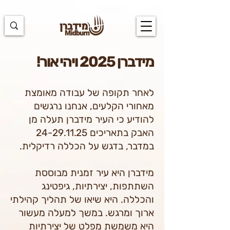
https://docs.google.com/spreadsheets/d/1u7PWTV5N3hbxAiyUqW-
cUsouueb05j9EH1OBz_an1JQ/edit#gid=0
מידברן 2025 ויהי אור!
לאחר תקופה של עבודה מאומצת
מאחורי הקלעים, אנחנו נרגשים
להודיע כי העיר מידברן תעלה מן
האבק בתאריכים
24-29.11.25
במדבר, בדגש על הכללה רדיקלית.
מידברן היא עיר זמנית מבוססת
השתתפות, יצירתיות, גיפטינג
והכללה. היא שיאו של תהליך קהילתי
ארוך ומרגש. במשך למעלה מעשור
היא משמשת מפלט של יצירתיות