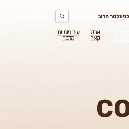
https://docs.google.com/spreadsheets/d/1u7PWTV5N3hbxAiyUqW-cUsouueb05j9EH1OBz_an1JQ
יוזלטר הדוב
ארט
עיר פוגשת
הילת
קאר
מדבר
אמנים
CO