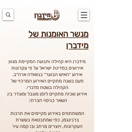
https://docs.google.com/spreadsheets/d/1u7PWTV5N3hbxAiyUqW-
cUsouueb05j9EH1OBz_an1JQ/edit#gid=0
מנשר האומנות של
מידברן
מידברן היא קהילה ותנועה המקיימת מגוון
אירועים במדינת ישראל על פי עקרונות
אירוע ״האיש הבוער״ בנוואדה ארה״ב.
פעם בשנ
ה מתקיים האירוע המרכזי של
הקהילה בשטח מדברי.
אירוע שכזה מתקיים לזמן מוגבל ומוגדר בין
השאר כניסוי חברתי.
המשתתפים באירוע מקיימים את תרבות
ברנינגמן, כפי שמתבטאת בעשרת
העקרונות, ויוצרים מרחב ובו קמה עיר