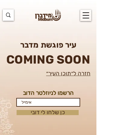
https://docs.google.com/spreadsheets/d/1u7PWTV5N3hbxAiyUqW-
cUsouueb05j9EH1OBz_an1JQ/edit#gid=0
עיר פוגשת מדבר
COMING SOON
חזרה ל״תוכן העיר״
הרשמו לניוזלטר הדוב
כן שלחו לי דובי