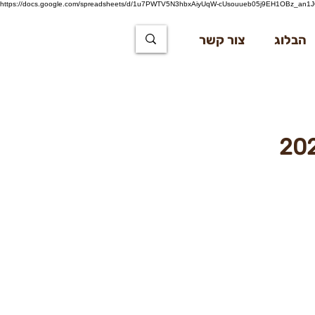
https://docs.google.com/spreadsheets/d/1u7PWTV5N3hbxAiyUqW-cUsouueb05j9EH1OBz_an1JQ
הבלוג
צור קשר