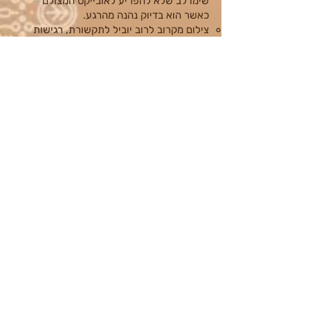
שימו לב שלא להפריע לאובייקט המצולם
כאשר הוא בדיוק נהנה מהרגע.
צילום מקרוב לרוב יוביל לתקשורת, רגישות
לסביבה ותוצאות טובות יותר.
התבוננו והכירו ברגישויות והגבולות של
הסובבים – צרו אמון בין המצולמים למצלמה.
הערה: באמור לעיל המילה צילום ותמונה
מתייחסות לצילום סטילס כמו גם לצילום
וידאו.
זהו אינו מסמך משפטי, תקנון הצילום נמצא
בתנאי השתתפות באירועי מידברן
הרשמו לניוזלטר הדוב
כן שלחו לי דובי