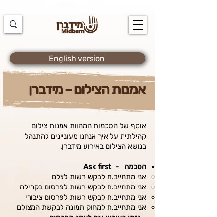
https://docs.google.com/spreadsheets/d/1u7PWTV5N3hbxAiyUqW-
cUsouueb05j9EH1OBz_an1JQ/edit#gid=0
English version
אמנות הצילום – מידברן
אוסף של הסכמות המהוות אמנות צילום
קהילתית על איך אנחנו מעוניינים להתנהל
בנושא הצילום באירוע מידברן.
הסכמה - Ask first
אני מתחייב.ת לבקש רשות לצלם
אני מתחייב.ת לבקש רשות לפרסום בקהילה
אני מתחייב.ת לבקש רשות לפרסום ציבורי
אני מתחייב.ת למחוק תמונה לבקשת המצולם