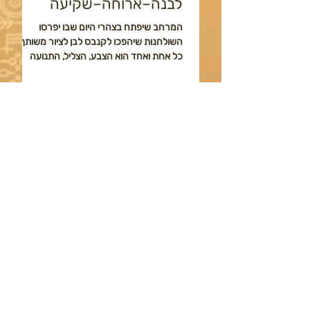
לבנה–ארוחה–שקיעה
7
המרחב שיפתח בצהרי היום שבו יפרסו
עמ
השולחנות שיהפכו לקנבס לבן לציור משותף –
לק
כל אחת ואחד הוא הצבע, הצליל, התנועה
נו
והיצירה. בין ביס לריקוד,...
חו
1
/
13
הרשמו לניוזלטר הדוב
כן שלחו לי דובי
אמנות הצילום
הצהרת נגישות האתר