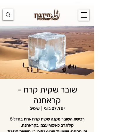
https://docs.google.com/spreadsheets/d/1u7PWTV5N3hbxAiyUqW-
cUsouueb05j9EH1OBz_an1JQ/edit#gid=0
שובר שקית קרח -
קראחנה
יום ו׳, 07 ביוני
  |  
שיטים
רכישת השובר מקנה שקית קרח אחת בגודל 5
ימי הקמה: שישי עד שני 7-10.6 בין השעות 10:00