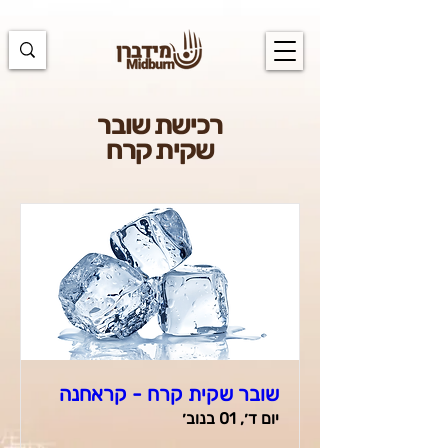
https://docs.google.com/spreadsheets/d/1u7PWTV5N3hbxAiyUqW-
cUsouueb05j9EH1OBz_an1JQ/edit#gid=0
רכישת שובר
שקית קרח
שובר שקית קרח - קראחנה
יום ד׳, 01 בנוב׳