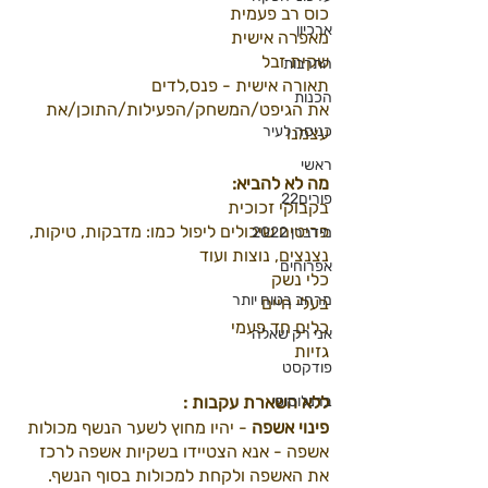
כוס רב פעמית
ארכיון
מאפרה אישית
שקית זבל
התרבות
תאורה אישית - פנס,לדים
הכנות
את הגיפט/המשחק/הפעילות/התוכן/את 
כניסה לעיר
עצמנו
ראשי
מה לא להביא:
פורים22
בקבוקי זכוכית
פריטים שיכולים ליפול כמו: מדבקות, טיקות, 
מידברן 2022
נצנצים, נוצות ועוד
אפרוחים
כלי נשק
מרחב בטוח יותר
בעלי חיים
כלים חד פעמי
אני רק שאלה
גזיות
פודקסט
ברנלוסופי
ללא השארת עקבות :
פינוי אשפה 
- יהיו מחוץ לשער הנשף מכולות 
אשפה - אנא הצטיידו בשקיות אשפה לרכז 
את האשפה ולקחת למכולות בסוף הנשף.