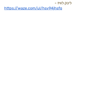
לינק לוויז -
https://waze.com/ul/hsv94jhsfq
פורים22