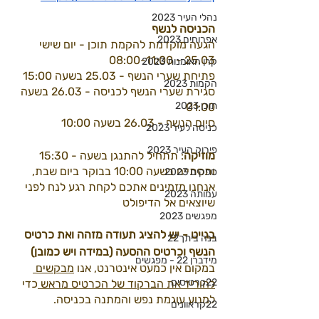
נהלי העיר 2023
הכניסה לנשף
אפרוחים 2023
הגעה מוקדמת להקמת תוכן - יום שישי 
25.03 - 08:00-11:00
קרן האומנות 2023
פתיחת שערי הנשף - 25.03 בשעה 15:00
הקמות 2023
סגירת שערי הנשף לכניסה - 26.03 בשעה 
תוכן 2023
01:00
סיום הנשף - 26.03 בשעה 10:00
כניסה לעיר 2023
פירוק העיר 2023
מוזיקה
: תתחיל להתנגן בשעה - 15:30 
ותסתיים בשעה 10:00 בבוקר ביום שבת, 
ספקים 2023
אנחנו מזמינים אתכם לקחת רגע לנח לפני 
עמותה 2023
שיוצאים אל הדיפולט 
מפגשים 2023
בגייט - יש להציג תעודה מזהה ואת כרטיס 
בנה ביתך22
הנשף וכרטיס ההסעה (במידה ויש כמובן) 
מידברן 22 - מפגשים
במקום אין כמעט אינטרנט, אנו 
מבקשים 
22כרטיסים
להוריד את הברקוד של הכרטיס מראש 
כדי 
למנוע עוגמת נפש והמתנה בכניסה.
22קראוונים