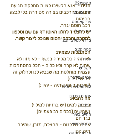
הקמות22
חניה
 -  אנא הקשיבו לצוות מחלקת תנועה 
וחנו את הרכבים בצורה מסודרת בלי לבצע 
תוכן 2022
חסימות.
פרי קאמפס
רכב חוסם יגרר.
המדריך ל
יש להצמיד לחלון האוטו דף עם שם וטלפון 
למקרה והרכב יחסום שנוכל ליצור קשר.
בדרך למידברן22
ספקים22
הסתמכות עצמית: 
לא תהיה כל מכירה בנשף - לא מזון לא 
עמותה
שתיה לא קרח ולא כלום - הכל בהסתמכות 
חשל"ש
עצמית מוחלטת מה שנביא לנו ולחלוק זה 
אנחנו מידברן
מה שיהיה :)
*שירותים ומי שתיה - יהיו :)
22 וטפסים נהלים
אמנות מידברן
מה להביא:
בקבוק למים (יש ברזיות למילוי)
טפסים
נשנושים (בכלים רב פעמיים)
החיים בעיר
בגד חם
מחנות נושא
אם נרצה לנוח - מחצלת, מזרן, שמיכה 
תיק קטן
עדכוני הפקה