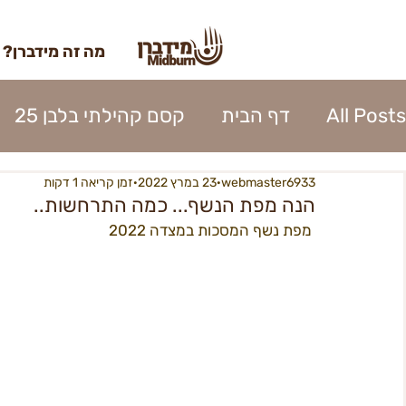
מה זה מידברן?
All Posts
דף הבית
קסם קהילתי בלבן 25
webmaster6933
23 במרץ 2022
זמן קריאה 1 דקות
השתתפות 2023
כרטוס 2023
אומנות מי
הנה מפת הנשף... כמה התרחשות..
 מפת נשף המסכות במצדה 2022
נהלי העיר 2023
אפרוחים 2023
קרן האו
כניסה לעיר 2023
פירוק העיר 2023
ספק
בנה ביתך22
מידברן 22 - מפגשים
22כרטיסים