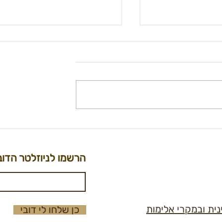
ובילי מחנות
קול קורא לתפקידי מטה - עמות
ואומנות 2.4.25 | יום רביעי |
מידברן
הרשמו לניוזלטר הדוב
נית ובמקרי אלימות
כן שלחו לי דובי