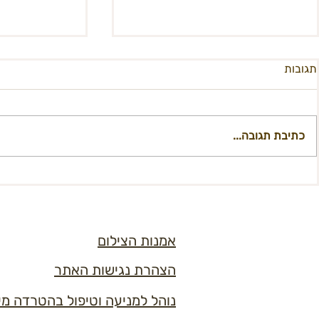
תגובות
כתיבת תגובה...
קסם קהילתי בלבן - שאלות
מפגש מקוון למ
ותשובות – Le Dîner en Blanc –
21:30
13.6.25
אמנות הצילום
הצהרת נגישות האתר
נוהל למניעה וטיפול בהטרדה מי