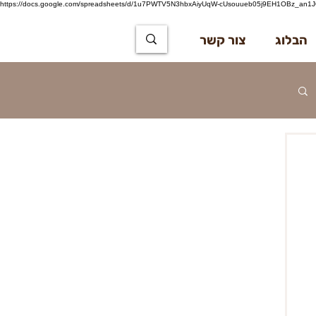
https://docs.google.com/spreadsheets/d/1u7PWTV5N3hbxAiyUqW-cUsouueb05j9EH1OBz_an1JQ
הבלוג
צור קשר