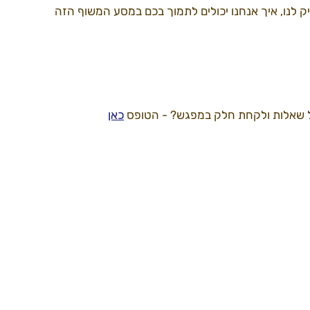
יק לנו, איך אנחנו יכולים לתמוך בכם במסע המשוף הזה 
דרך למידברן22
ספקים22
עמותה
ול שאלות ולקחת חלק במפגש? - הטופס 
כאן