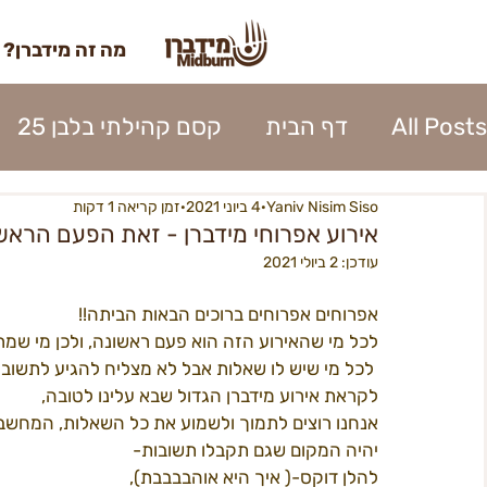
מה זה מידברן?
All Posts
דף הבית
קסם קהילתי בלבן 25
Yaniv Nisim Siso
4 ביוני 2021
זמן קריאה 1 דקות
השתתפות 2023
כרטוס 2023
אומנות מי
אירוע אפרוחי מידברן - זאת הפעם הרא
עודכן:
2 ביולי 2021
נהלי העיר 2023
אפרוחים 2023
קרן האו
אפרוחים אפרוחים ברוכים הבאות הביתה!! 
לכל מי שהאירוע הזה הוא פעם ראשונה, ולכן מי ש
 לכל מי שיש לו שאלות אבל לא מצליח להגיע לתשובות, אנחנו כאן! 
כניסה לעיר 2023
פירוק העיר 2023
ספק
לקראת אירוע מידברן הגדול שבא עלינו לטובה, 
אנחנו רוצים לתמוך ולשמוע את כל השאלות, המחשבות
יהיה המקום שגם תקבלו תשובות-
בנה ביתך22
מידברן 22 - מפגשים
22כרטיסים
להלן דוקס-( איך היא אוהבבבבת), 