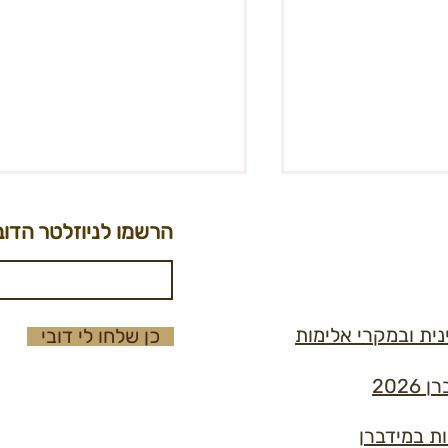
הרשמו לניוזלטר הדוב
נית ובמקרי אלימות
כן שלחו לי דובי
קול קורא: ראש/ת תחום תוכן
ת (פוסט מתעדכן)
202
ות במידברן