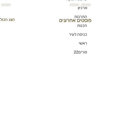
ארכיון
התרבות
פוסטים אחרונים
הצג הכול
הכנות
כניסה לעיר
ראשי
פורים22
מידברן 2022
אפרוחים
מרחב בטוח יותר
אני רק שאלה
הרשמו לניוזלטר הדוב
פודקסט
ברנלוסופי
כן שלחו לי דובי