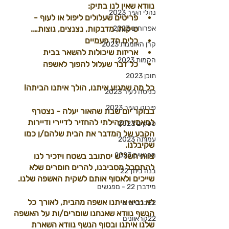
נוודא שאין לנו בתיק:
נהלי העיר 2023
פריטים שעלולים ליפול או לעוף - 
אפרוחים 2023
טיקות, מדבקות, נצנצים, נוצות….
כלים חד פעמיים
קרן האומנות 2023
אריזות שיכולות להשאר בבית
הקמות 2023
כל דבר שעלול להפוך לאשפה 
תוכן 2023
כל מה שמגיע איתנו, הולך איתנו הביתה!
כניסה לעיר 2023
פירוק העיר 2023
בבוקר יום שבת שהאור יעלה - נצטרף 
למאמץ הקהילתי להחזיר לדיירי ודיירות 
ספקים 2023
הקבע של המדבר את הבית שלהם/ן כמו 
עמותה 2023
שקיבלנו.
מפגשים 2023
צוות חשל"ש יסתובב בשטח ויזכיר לנו 
להתסכל מסביבנו, להרים חומרים שלא 
בנה ביתך22
שייכים ולאסוף אותם לשקית האשפה שלנו.
מידברן 22 - מפגשים
לא נביא איתנו אשפה מהבית, לאורך כל 
22כרטיסים
הנשף נוודא שאנחנו שומרים/ות על האשפה 
22קראוונים
שלנו איתנו ובסוף הנשף נוודא השארת 