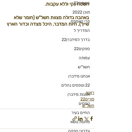
הקמות22
השטח נקי וללא עקבות.
תוכן 2022
באהבה גדולה מצוות חשל"ש (חומר שלא 
פרי קאמפס
שייך), חיות המדבר, היכל מצדה וכדור הארץ
המדריך ל
בדרך למידברן22
ספקים22
עמותה
חשל"ש
אנחנו מידברן
22 וטפסים נהלים
ראשי
אמנות מידברן
פורים22
טפסים
חשל"ש
החיים בעיר
מחנות נושא
עדכוני הפקה