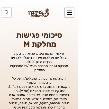
https://docs.google.com/spreadsheets/d/1u7PWTV5N3hbxAiyUqW-
cUsouueb05j9EH1OBz_an1JQ/edit#gid=0
סיכומי פגישות
מחלקת M
שיקוף והנגשת סיכומי פגישות מחלקת
מובילי/ות מחלקות מידברן בתהליך לקראת
ברן אינמושן 2020.
מחלקת M היא מחלקת מובילי/ות המחלקות
במידברן.
המחלקה מורכבת מהמובילים/ות של כל
מחלקות ההפקה -
תקשורת ותרבות, כרטוס, מיקום ותיכנון (מו"ת),
מחלקת פרויקטים ציבוריים (מפ"ץ), גייט,
בטיחות, מחנות נושא, פרי קאמפ, אמנות, ארט
קארז, טק, תמיכה, חשל"ש, חב"ק, גריטרז,
נוודים, מרפאה, תנועה, הנגשה, סייפזון, מיט"ה
מרכזיה, סלון, מגדלור, מטבח, און אנושי