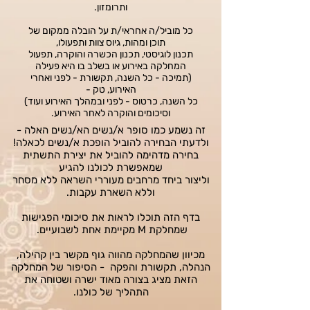
ותרומזון.
כל מוביל/ה אחראי/ת על הובלה ממקום של
תוכן ומהות, גיוס צוות ותפעולו,
תכנון לוגיסטי, תכנון הכשרה והוקרה, תפעול
המחלקה באירוע או בשלב בו היא פעילה
(תמיכה - כל השנה, תקשורת - לפני ואחרי
האירוע, טק -
כל השנה, כרטוס - לפני ובמהלך האירוע ועוד)
וסיכומים והוקרה לאחר האירוע.
זה נשמע כמו סופר א/נשים הא/נשים האלה -
ולדעתי הבחירה להוביל הופכת א/נשים לכאלה!
בחירה מדהימה להוביל את יצירת התשתית
שמאפשרת לכולנו להגיע
וליצור ביחד מרחבים מעוררי השראה ללא מסחר
וללא השארת עקבות.
בדף הזה תוכלו לראות את סיכומי הפגישות
שמחלקת M מקיימת אחת לשבועיים.
מכיוון שהמחלקה מהווה גוף מקשר בין קהילה,
הנהלה, תקשורת והפקה - הסיפור של המחלקה
הזאת מציג בצורה מאוד ישרה ושטוחה את
התהליך של כולנו.