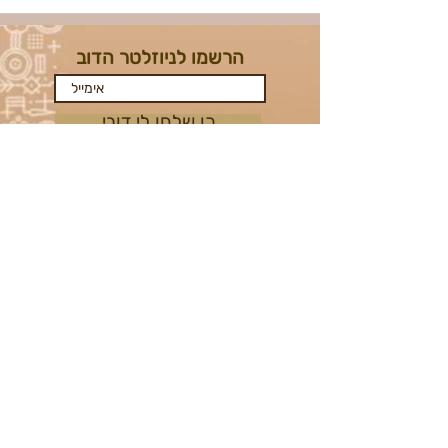
הרשמו לניוזלטר הדוב
כן שלחו לי דובי
אמנות הצילום
הצהרת נגישות האתר
נוהל למניעה וטיפול בהטרדה מינית ובמקרי
אלימות
תקנון ותנאי רכישה לאירוע מידברן 2026
כללי הזהב למוגנות מינית ואלימות במידברן
Midburn tickets purchase 2026 terms
and conditions