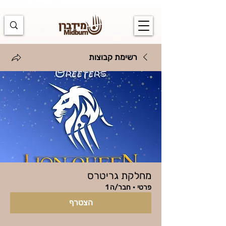
https://docs.google.com/spreadsheets/d/1u7PWTV5N3hbxAiyUqW-
cUsouueb05j9EH1OBz_an1JQ/edit#gid=0
רשימת קבוצות
מחלקת גריטרס
פרטי
·
חבר/ה 1
הצטרף