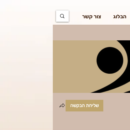
https://docs.google.com/spreadsheets/d/1u7PWTV5N3hbxAiyUqW-cUsouueb05j9EH1OBz_an1JQ
הבלוג
צור קשר
שליחת הבקשה