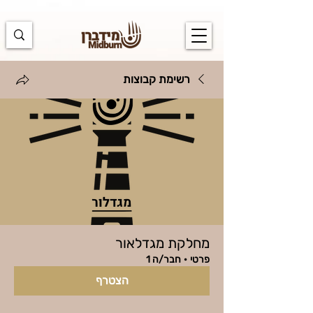
https://docs.google.com/spreadsheets/d/1u7PWTV5N3hbxAiyUqW-
cUsouueb05j9EH1OBz_an1JQ/edit#gid=0
רשימת קבוצות
מחלקת מגדלאור
פרטי
·
חבר/ה 1
הצטרף