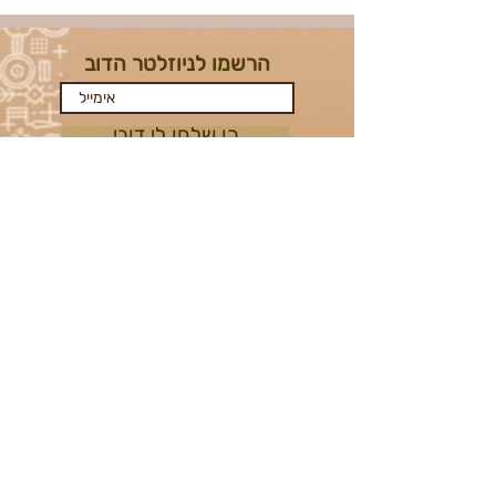
הרשמו לניוזלטר הדוב
כן שלחו לי דובי
אמנות הצילום
הצהרת נגישות האתר
נוהל למניעה וטיפול בהטרדה מינית ובמקרי
אלימות
תקנון ותנאי רכישה לאירוע מידברן 2026
כללי הזהב למוגנות מינית ואלימות במידברן
Midburn tickets purchase 2026 terms
and conditions