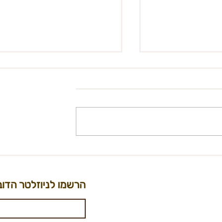
אנחנו מידברן - קריוקי קאמפ
תמיכה ויעוץ
עה מינית
הרשמו לניוזלטר הדוב