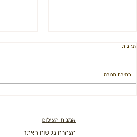
תגובות
כתיבת תגובה...
מידברן 2022 מתפרקת ונעלמת
מיט"ה - סיוע, 
באבק
במקרה של פגי
אמנות הצילום
הצהרת נגישות האתר