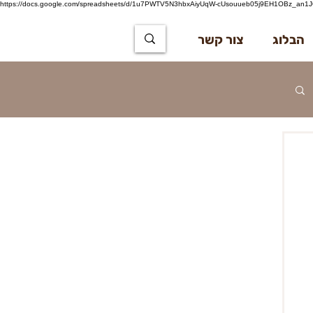
https://docs.google.com/spreadsheets/d/1u7PWTV5N3hbxAiyUqW-cUsouueb05j9EH1OBz_an1JQ
הבלוג
צור קשר