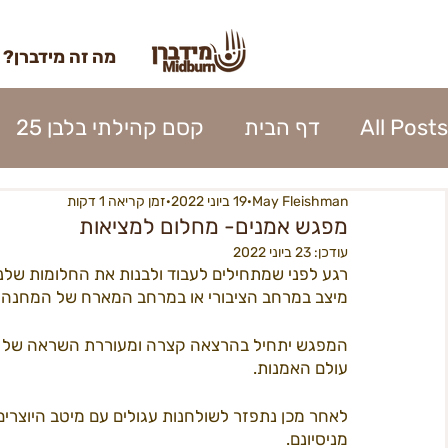
מה זה מידברן?
All Posts
דף הבית
קסם קהילתי בלבן 25
May Fleishman
19 ביוני 2022
זמן קריאה 1 דקות
השתתפות 2023
כרטוס 2023
אומנות מי
מפגש אמנים- מחלום למציאות
עודכן:
23 ביוני 2022
רגע לפני שמתחילים לעבוד ולבנות את החלומות שלנו
נהלי העיר 2023
אפרוחים 2023
קרן האו
מיצב במרחב הציבורי או במרחב המארח של המחנה
המפגש יתחיל בהרצאה קצרה ומעוררת השראה של דנה 
כניסה לעיר 2023
פירוק העיר 2023
ספק
עולם האמנות.
לאחר מכן נתפזר לשולחנות עגולים עם מיטב היוצרים
מניסיונם.
בנה ביתך22
מידברן 22 - מפגשים
22כרטיסים