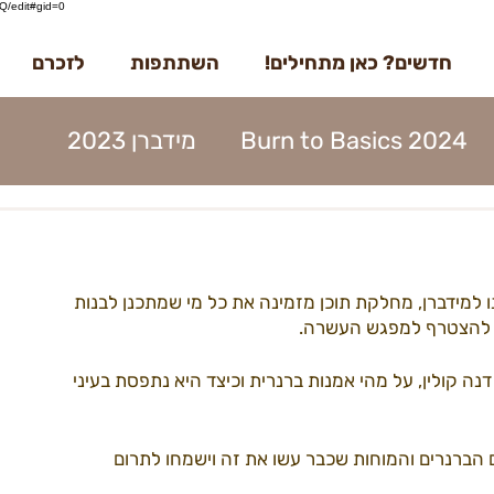
/edit#gid=0
חדשים? כאן מתחילים!
השתתפות
לזכרם
Burn to Basics 2024
מידברן 2023
דברן 2023
בדרך למידברן 2023
 למידברן, מחלקת תוכן מזמינה את כל מי שמתכנן לבנות 
מנות 2023
הקמות 2023
תוכן 2023
 להצטרף למפגש העשרה.
קולין, על מהי אמנות ברנרית וכיצד היא נתפסת בעיני 
ים 2023
עמותה 2023
מפגשים 2023
 הברנרים והמוחות שכבר עשו את זה וישמחו לתרום 
22קראוונים
הקמות22