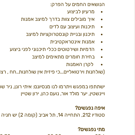
הנושאים החמים על הפרק: 
מרעיון לביצוע
איך מובילים צוות בדרך למיצב אמנות
תוכן 2022
פרי קאמפס
המדריך ל
ב
תיכנות ועיצוב עם לדים
תיכנון ובניית קונסטרוקציות למיצב
אמנות אינטראקטיבית
חשל"ש
הדמיות ושירטוטים ככלי תיכנוני לפני ביצוע
בחירת חומרים מתאימים למיצב
 לקרן האמנות
(שולחנות וירטואליים...כי פיזית אין שולחנות..חח , רצ
ישתתפו במפגש ויתרמו לנו מנסיונם: איתי רונן, ניר שפר
ויינשטין, יער מולד אור, נועם כהן, ירון שטיין
איפה נפגשים? 
סטודיו 212, התחייה 14, תל אביב (קומה 2) יש חניה בשפע ברחוב
מתי נפגשים?