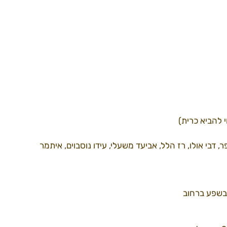
דרך למידברן22
ספקים22
עמותה
וי להביא כרית)
, דבי אולו, רז הלל, אביעד משעלי, עידו נוסבוים, איתמר 