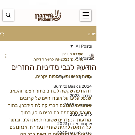
https://docs.google.com/spreadsheets/d/1u7PWTV5N3hbxAiyUqW-
cUsouueb05j9EH1OBz_an1JQ/edit#gid=0
פוסט
All Posts
מערכת מידברן
All Posts
16 באוק׳ 2023
זמן קריאה 1 דקות
הודעה לגבי מדיניות החזרים
דף הבית
משתתפים ומשתתפות יקרים,
קסם קהילתי בלבן 25
Burn to Basics 2024
זו הודעה שקשה לכתוב בתוך הצער והכאב 
מידברן 2023
שנפל עלינו על אובדן חיים של קרובים 
השתתפות 2023
ואהובים בהם גם חברי קהילת מידברן, בתוך 
סערת המלחמה בה רבים גויסו, בתוך 
כרטוס 2023
מודעות הנעדרים ששוברות את הלב, ובתוך 
אומנות מידברן 2023
כל הדאגה לחגית שעדיין נעדרת, אנחנו גם 
בדרך למידברן 2023
מבינים את הנחיצות בוודאות בכל מה 