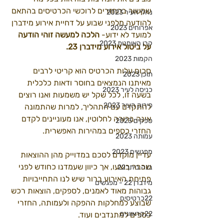
שקשור בהחזרים לרוכשי הכרטיסים בהתאם 
נהלי העיר 2023
להודעה מלפני שבוע על דחיית אירוע מידברן 
אפרוחים 2023
למועד לא ידוע-
 הלכה למעשה זוהי הודעה 
קרן האומנות 2023
על ביטול אירוע מידברן 23.
הקמות 2023
סכום עלות הכרטיס הוא קריטי לרבים 
תוכן 2023
מאיתנו הנמצאים בחוסר ודאות כלכלית 
כניסה לעיר 2023
בשעה זו, לכל שקל יש משמעות ואנו רוצים 
פירוק העיר 2023
להתקדם עם התהליך, למרות שהתמונה 
אינה ברורה לחלוטין, אנו מעוניינים לקדם 
ספקים 2023
החזרי כספים במהירות האפשרית.
עמותה 2023
מפגשים 2023
עדיין מוקדם לסכם במדוייק מהן ההוצאות 
שכבר בוצעו, אך כיוון שעמדנו כחודש לפני 
בנה ביתך22
פתיחת האירוע ברור שיש לנו התחייבויות 
מידברן 22 - מפגשים
גבוהות מאוד לאמנים, לספקים, הוצאות רכש 
22כרטיסים
שבוצע למחלקות ההפקה ולעמותה, החזרי 
22קראוונים
כספים למתנדבים ועוד.