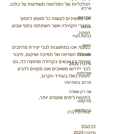
הכלכליות של המלחמה משפיעות על כולנו.
ארכיון
התרבות
אנו ממשיכים לעשות כל מאמץ לתמוך 
בחברי הקהילה אשר השתתפו בסוף שבוע 
הכנות
הפקה.
כניסה לעיר
ראשי
בנוסף, אנו במחשבות לגבי יצירת מרחבים 
מעוררי השראה של תמיכה ושיקום, חיבור 
פורים22
ואיחוד בין אנשים בקהילה ומחוצה לה, גם 
מידברן 2022
לכך יידרשו משאבים ואנו מקווים להניע 
אפרוחים
יוזמות כאלו בעתיד הקרוב.
מרחב בטוח יותר
אני רק שאלה
בתקווה לימים שקטים יותר,
פודקסט
ברנלוסופי
צוות מידברן
דף הבית
מידברן 2023