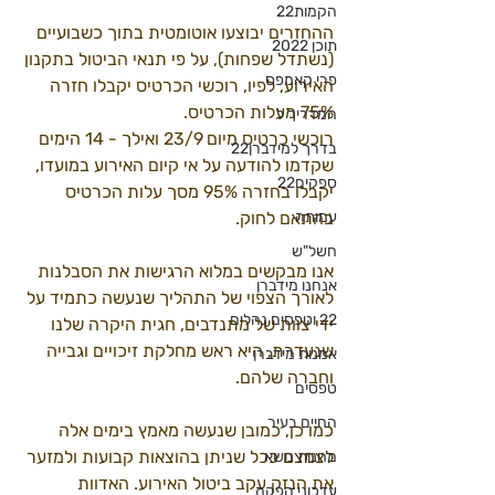
הקמות22
ההחזרים יבוצעו אוטומטית בתוך כשבועיים 
תוכן 2022
(נשתדל שפחות), על פי תנאי הביטול בתקנון 
פרי קאמפס
האירוע, לפיו, רוכשי הכרטיס יקבלו חזרה 
75% מעלות הכרטיס.
המדריך ל
רוכשי כרטיס מיום 23/9 ואילך - 14 הימים 
בדרך למידברן22
שקדמו להודעה על אי קיום האירוע במועדו, 
ספקים22
יקבלו בחזרה 95% מסך עלות הכרטיס 
עמותה
בהתאם לחוק.
חשל"ש
אנו מבקשים במלוא הרגישות את הסבלנות 
אנחנו מידברן
לאורך הצפוי של התהליך שנעשה כתמיד על 
22 וטפסים נהלים
ידי צוות של מתנדבים, חגית היקרה שלנו 
שנעדרת, היא ראש מחלקת זיכויים וגבייה 
אמנות מידברן
וחברה שלהם.
טפסים
החיים בעיר
כמו כן, כמובן שנעשה מאמץ בימים אלה 
לצמצם ככל שניתן בהוצאות קבועות ולמזער 
מחנות נושא
את הנזק עקב ביטול האירוע. האדוות 
עדכוני הפקה