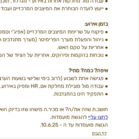
● עבודה מול מחלקות אחרות באירוע - מגדלור, תוכן, 
● ייעוץ לועדה הבוחרת את המיצבים המרכזיים ועבוד
תוכן 2022
פרי קאמפס
המדריך ל
ב
בזמן
אירוע:
● פיקוח על שריפות המיצבים המרכזיים (אפיג'י וטמפל
● ניהול והפעלת מערך הפרימיטר (מערך מתנדבים 
● אחריות על טקס האש.
חשל"ש
● נוכחות בהקמות ופירוקים, אחריות על הציוד של ה
איפה?
כמה? מתי?
● פגישה אחת לשבוע (לרוב בימי שלישי בשעות הערב)
● עבודה מול מובילת מחלקת אם, HR ומפיק באירוע.
● התפקיד הינו בהתנדבות.
חושב.ת שזה את/ה? או מכיר.ה מישהו שזו בדיוק הוא
לחצו עליי
 להגשת מועמדות.
הגשת מועמדות עד ה - 10.6.25.
דף הבית