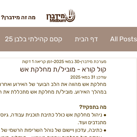
מה זה מידברן?
All Posts
דף הבית
קסם קהילתי בלבן 25
מערכת מידברן
30 במאי 2025
זמן קריאה 1 דקות
השתתפות 2023
כרטוס 2023
אומנות מי
קול קורא - מוביל/ת מחלקת אש
עודכן:
31 במאי 2025
מחלקת אש מהווה את הלב הבוער של האירוע ואחראית
נהלי העיר 2023
אפרוחים 2023
קרן האו
במהלך האירוע. מוביל/ת מחלקת אש מתכללת את היבטי
מה
בתפקיד?
כניסה לעיר 2023
פירוק העיר 2023
ספק
● ניהול מחלקת אש כולל כתיבת תוכנית עבודה, גיוס 
מתנדבים ועוד.
● כתיבה, עדכון ויישום של נוהל השריפות הרשמי של 
בנה ביתך22
מידברן 22 - מפגשים
22כרטיסים