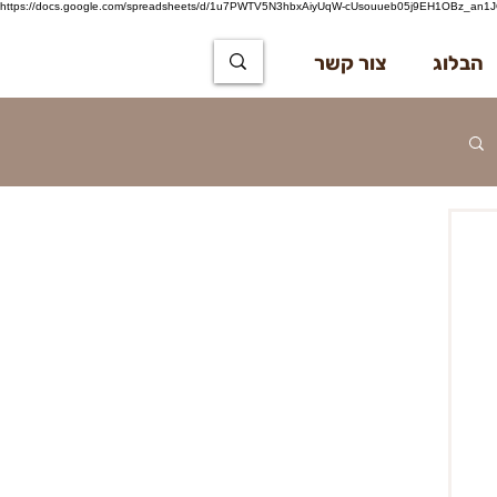
https://docs.google.com/spreadsheets/d/1u7PWTV5N3hbxAiyUqW-cUsouueb05j9EH1OBz_an1JQ
הבלוג
צור קשר