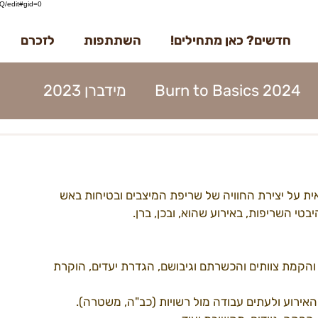
/edit#gid=0
חדשים? כאן מתחילים!
השתתפות
לזכרם
Burn to Basics 2024
מידברן 2023
דברן 2023
בדרך למידברן 2023
 על יצירת החוויה של שריפת המיצבים ובטיחות באש 
מנות 2023
הקמות 2023
תוכן 2023
 השריפות, באירוע שהוא, ובכן, ברן.
ים 2023
עמותה 2023
מפגשים 2023
והקמת צוותים והכשרתם וגיבושם, הגדרת יעדים, הוקרת 
האירוע ולעתים עבודה מול רשויות (כב"ה, משטרה).
22קראוונים
הקמות22