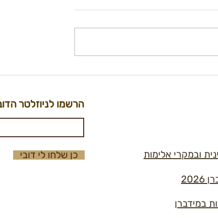
ביל/ת נוספ/ת
קול קורא - מוביל/ת תחום הון
ורת
אנושי (HR) בעמותת מידברן
הרשמו לניוזלטר הדוב
נית ובמקרי אלימות
כן שלחו לי דובי
202
ות במידברן