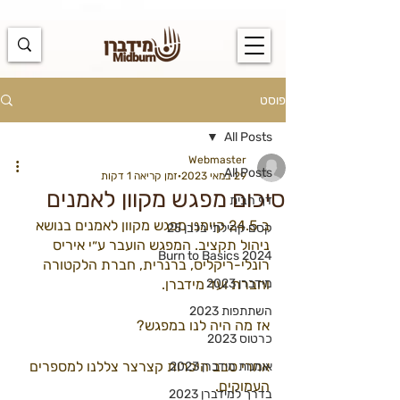
https://docs.google.com/spreadsheets/d/1u7PWTV5N3hbxAiyUqW-
cUsouueb05j9EH1OBz_an1JQ/edit#gid=0
פוסט
All Posts
Webmaster
All Posts
29 במאי 2023
זמן קריאה 1 דקות
סיכום מפגש מקוון לאמנים
דף הבית
ב 24.5 קיימנו מפגש מקוון לאמנים בנושא 
קסם קהילתי בלבן 25
ניהול תקציב. המפגש הועבר ע״י איריס 
Burn to Basics 2024
רונלי-ריקליס, ברנרית, חברת הלקטורה 
מידברן 2023
וחברת ועד מידברן.
השתתפות 2023
אז מה היה לנו במפגש?
כרטוס 2023
אחרי סבב היכרות קצרצר צללנו למספרים 
אומנות מידברן 2023
העמוקים.
בדרך למידברן 2023