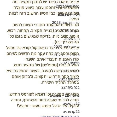
איריס תיארה כיצד יש לתכנן תקציב ומה 
נהלי העיר 2023
החשיבות של התכנון עבור ביצוע מוצלח.
שמענו טיפים, כמו הטיפ החשוב הזה לצוות 
אפרוחים 2023
מיצב:
קרן האומנות 2023
מנו רשמית את אחד מחברי הצוות להיות 
מנהל התקציב (בניית תקציב, תמחור, רכש, 
הקמות 2023
איסוף חשבוניות, בדיקה שמגישים בזמן כל 
תוכן 2023
מה שצריך וכו).
כניסה לעיר 2023
איריס הציגה כיצד נראה קול קורא של מפעל 
הפיס והסבירה כמה עקרונות חדשים לפיהם 
פירוק העיר 2023
קרן האמנות תעבוד איתם השנה.
ספקים 2023
הוצג פורמט (טמפלייט) של תקציב חדש 
להגשות בקשה למענק, כאשר ההמלצה היא 
עמותה 2023
ליצור כמה תרחישי תקציב, ולבדוק אותם 
מפגשים 2023
במהלך תהליך היצירה.
בנה ביתך22
מצורפת המצגת וכן דוגמא לפורמט החדש.
מידברן 22 - מפגשים
תודה לכל מי שעלה לזום והשתתף, ותודה 
22כרטיסים
ענקית איריס על מפגש מעשיר ומועיל!
22קראוונים