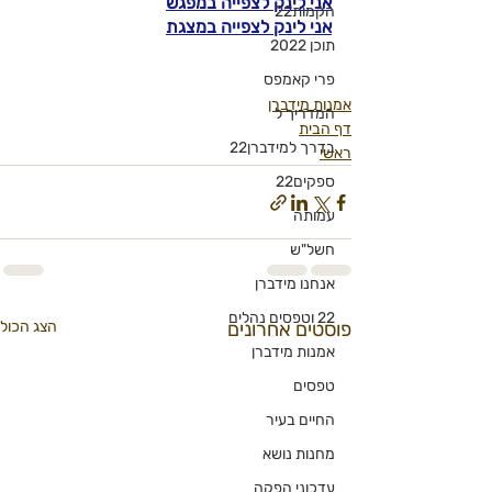
אני לינק לצפייה במפגש
הקמות22
אני לינק לצפייה במצגת
תוכן 2022
פרי קאמפס
אמנות מידברן
המדריך ל
דף הבית
בדרך למידברן22
ראשי
ספקים22
עמותה
חשל"ש
אנחנו מידברן
22 וטפסים נהלים
פוסטים אחרונים
הצג הכול
אמנות מידברן
טפסים
החיים בעיר
מחנות נושא
עדכוני הפקה