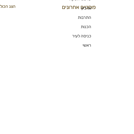
פוסטים אחרונים
הצג הכול
ארכיון
התרבות
הכנות
כניסה לעיר
ראשי
פורים22
מידברן 2022
אפרוחים
מרחב בטוח יותר
הרשמו לניוזלטר הדוב
אני רק שאלה
פודקסט
כן שלחו לי דובי
ברנלוסופי
תגובות
אמנות הצילום