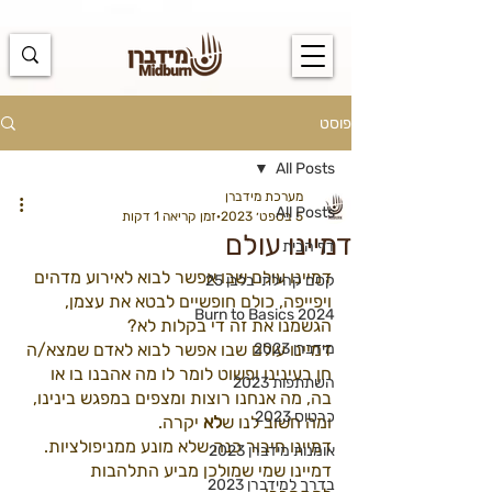
https://docs.google.com/spreadsheets/d/1u7PWTV5N3hbxAiyUqW-
cUsouueb05j9EH1OBz_an1JQ/edit#gid=0
פוסט
All Posts
מערכת מידברן
All Posts
5 בספט׳ 2023
זמן קריאה 1 דקות
דמיינו עולם
דף הבית
דמיינו עולם שבו אפשר לבוא לאירוע מדהים 
קסם קהילתי בלבן 25
ויפייפה, כולם חופשיים לבטא את עצמן,
Burn to Basics 2024
הגשמנו את זה די בקלות לא? 
מידברן 2023
דמיינו עולם שבו אפשר לבוא לאדם שמצא/ה 
חן בעינינו ופשוט לומר לו מה אהבנו בו או 
השתתפות 2023
בה, מה אנחנו רוצות ומצפים במפגש בינינו, 
כרטוס 2023
ומה חשוב לנו ש
לא
 יקרה.
דמיינו חיבור כנה שלא מונע ממניפולציות. 
אומנות מידברן 2023
דמיינו שמי שמולכן מביע התלהבות 
בדרך למידברן 2023