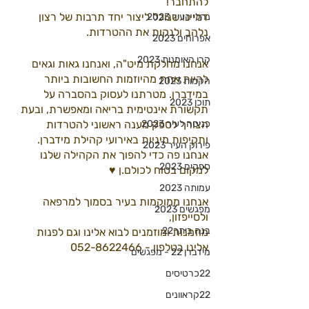
להתחבר!
דמיינו שנוכל ליצור יחד תרבות של רצון 
נהלי העיר 2023
נלהב ולנקות את ההטרדות.
אפרוחים 2023
קרן האומנות 2023
אנחנו מחלקת מיט"ה, ואנחנו גאות וגאים 
להיות אחת מהיוזמות החשובות ביותר 
הקמות 2023
במידברן. מטרתנו לעסוק בהסברה על 
תוכן 2023
תקשורת אינטימית בריאה ומאפשרת, ובעת 
כניסה לעיר 2023
הצורך לספק מענה ראשוני להטרדות 
ותקיפות מיניות באירועי קהילת מידברן. 
פירוק העיר 2023
אנחנו פה כדי להפוך את הקהילה שלנו 
ספקים 2023
למקום בטוח לכולם.ן ♥
עמותה 2023
אנחנו ממוקמות בעיר בסמוך למרפאה 
מפגשים 2023
ולסייפזון,
בנה ביתך22
מוזמנות ומוזמנים לבוא אלינו וגם לפנות 
אלינו בטלפון - 052-8622466
מידברן 22 - מפגשים
22כרטיסים
22קראוונים