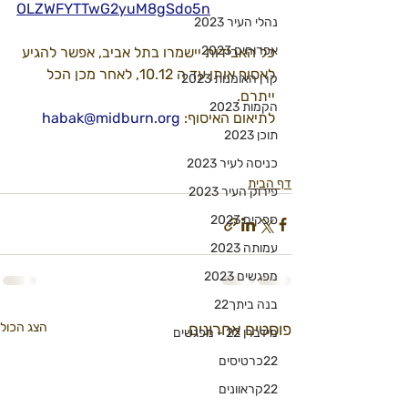
OLZWFYTTwG2yuM8gSdo5n
נהלי העיר 2023
אפרוחים 2023
כל האבידות יישמרו בתל אביב, אפשר להגיע 
לאסוף אותן עד ה 10.12, לאחר מכן הכל 
קרן האומנות 2023
ייתרם. 
הקמות 2023
לתיאום האיסוף: 
habak@midburn.org
תוכן 2023
כניסה לעיר 2023
דף הבית
פירוק העיר 2023
ספקים 2023
עמותה 2023
מפגשים 2023
בנה ביתך22
פוסטים אחרונים
הצג הכול
מידברן 22 - מפגשים
22כרטיסים
22קראוונים