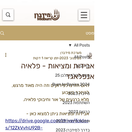
https://docs.google.com/spreadsheets/d/1u7PWTV5N3hbxAiyUqW-
cUsouueb05j9EH1OBz_an1JQ/edit#gid=0
פוסט
All Posts
מערכת מידברן
All Posts
26 בנוב׳ 2023
זמן קריאה 1 דקות
אבידות ומציאות - פלאיה
דף הבית
אנפלאגד
קסם קהילתי בלבן 25
Burn to Basics 2024
היום חזרנו לפירוקים וזה היה מאוד מרגש, 
להיזכר בשבוע
מידברן 2023
מלא ברגעים של אור וחיבוקי פלאיה.
השתתפות 2023
כרטוס 2023
אבידות ומציאות ניתן למצוא כאן -
https://drive.google.com/drive/folder
אומנות מידברן 2023
s/12ZkVvhU92B-
בדרך למידברן 2023