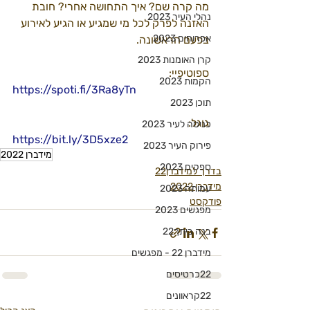
מה קרה שם? איך התחושה אחרי? חובת 
נהלי העיר 2023
האזנה לפרק לכל מי שמגיע או הגיע לאירוע 
אפרוחים 2023
בפעם הראשונה.
קרן האומנות 2023
ספוטיפיי:
הקמות 2023
https://spoti.fi/3Ra8yTn
תוכן 2023
גוגל:
כניסה לעיר 2023
https://bit.ly/3D5xze2
פירוק העיר 2023
מידברן 2022
ספקים 2023
בדרך למידברן22
מידברן 2022
עמותה 2023
פודקסט
מפגשים 2023
בנה ביתך22
מידברן 22 - מפגשים
22כרטיסים
22קראוונים