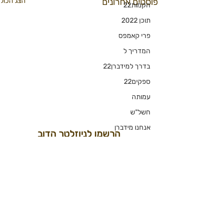
פוסטים אחרונים
הצג הכול
הקמות22
תוכן 2022
פרי קאמפס
המדריך ל
בדרך למידברן22
ספקים22
עמותה
חשל"ש
אנחנו מידברן
הרשמו לניוזלטר הדוב
22 וטפסים נהלים
אמנות מידברן
כן שלחו לי דובי
טפסים
החיים בעיר
תגובות
מחנות נושא
אמנות הצילום
עדכוני הפקה