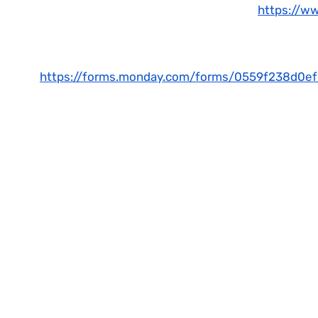
https://w
דרך למידברן22
ספקים22
עמותה
https://forms.monday.com/forms/0559f238d0e