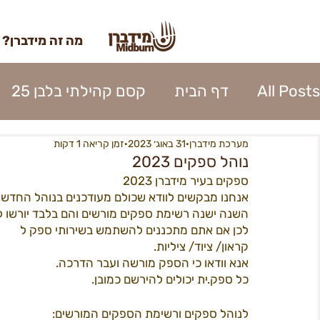
מה זה מידברן?
All Posts
דף הבית
קסם קהילתי בלבן 25
מערכת מידברן
31 באוג׳ 2023
זמן קריאה 1 דקות
השתתפות 2023
כרטוס 2023
אומנות מי
נוהל ספקים 2023
ספקים בעיר מידברן 2023
אנחנו מבקשים לוודא שכולם מעודכנים בנוהל החדש.
נהלי העיר 2023
אפרוחים 2023
קרן האו
השנה ישנה רשימת ספקים מורשים והם בלבד יורשו לה
לכן אם אתם מתכננים להשתמש בשירותי ספק ל
קראון/ ציוד/ ציליות. 
כניסה לעיר 2023
פירוק העיר 2023
ספק
אנא וודאו כי הספק מורשה ועבר הדרכה.  
כל ספק.ית יכולים להירשם כמובן.  
לנוהל ספקים ורשימת הספקים המורשים: 
בנה ביתך22
מידברן 22 - מפגשים
22כרטיסים