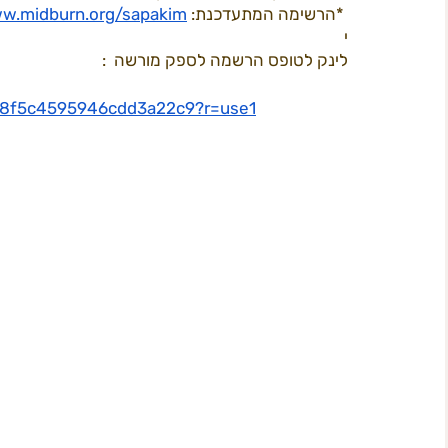
 *הרשימה המתעדכנת: 
ww.midburn.org/sapakim
י
לינק לטופס הרשמה לספק מורשה  : 
תוכן 2022
פרי קאמפס
המדריך ל
ב
f8f5c4595946cdd3a22c9?r=use1
חשל"ש