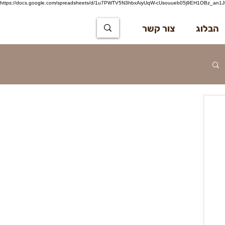
https://docs.google.com/spreadsheets/d/1u7PWTV5N3hbxAiyUqW-cUsouueb05j9EH1OBz_an1JQ
הבלוג
צור קשר