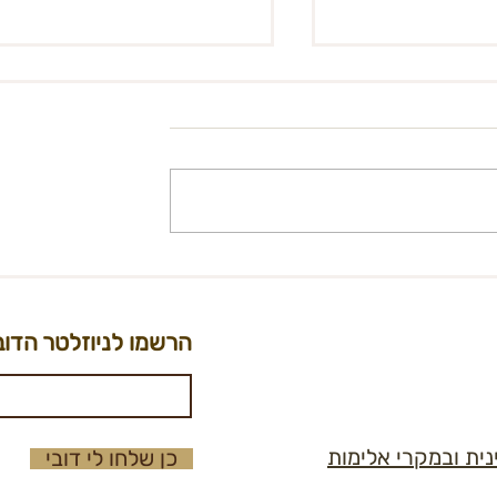
קול קורא - מוביל/ת מחלקת אש
ביל/ת נוספ/ת
ורת
הרשמו לניוזלטר הדוב
נית ובמקרי אלימות
כן שלחו לי דובי