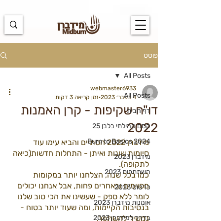
https://docs.google.com/spreadsheets/d/1u7PWTV5N3hbxAiyUqW-
cUsouueb05j9EH1OBz_an1JQ/edit#gid=0
פוסט
All Posts
webmaster6933
All Posts
4 בפבר׳ 2023
זמן קריאה 3 דקות
דו"ח שקיפות - קרן האמנות
דף הבית
2022
קסם קהילתי בלבן 25
Burn to Basics 2024
מידברן 2022 הסתיים והביא עימו עוד 
סיומות שונות ואיתן - התחלות חדשות(כיאה 
מידברן 2023
לתקופה).
השתתפות 2023
כמו בכל שנה, הצלחנו יותר במקומות 
מסוימים ובאחרים פחות, אבל אנחנו יכולים 
כרטוס 2023
לומר ללא ספק - שעשינו את הכי טוב שלנו 
אומנות מידברן 2023
בנסיבות הקיימות, ומה שעוד יותר בטוח - 
בדרך למידברן 2023
נמשיך להשתפר.