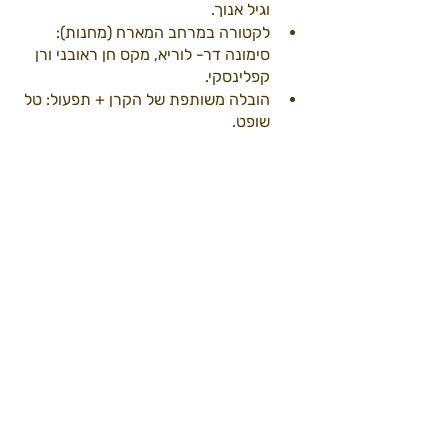
וגיל אנוך. 
לקטורה במרחב המארח (מחנות): 
סימונה דר- לוריא, מקס חן ראובני ורן 
קפלינסקי.
הובלה משותפת של הקרן + תפעול: טל 
שופט.
ולסיום…מהמקום האישי שלי:
זו היתה זכות להוביל את קרן האמנות.
זו היתה זכות לטעות במידברן, וזו היתה 
זכות לתקן טעויות במידברן.
זו זכות להכיר כל כך הרבה א.נשים יפים 
ומוכשרים.
זו זכות להודיע שמיציתי אחרי 5 שנים וזה 
הזמן למוביל אחר לעוף עם הקרן לפסגות 
חדשות.
כפי שכתבתי בהודעה על סיום תפקידי:
אני משאיר קרן שהאיכות והמקצועיות שלה 