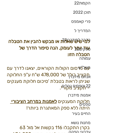
הקמות22
תוכן 2022
פרי קאמפס
המדריך ל
בדרך למידברן22
למי שיש שאלות או מבקש להבין את הטבלה 
עוד יותר לעומק, הנה סיפור הדרך של 
ספקים22
הטבלה הזו:
עמותה
חשל"ש
עם פרסום הקולות הקוראים, יצאנו לדרך עם 
תקציב כולל של 478,000 ש"ח ע"פ החלוקה 
אנחנו מידברן
שניתן לראות בטבלת 'סיכום חלוקת מענקים 
22 וטפסים נהלים
- תקציב מקורי'.
אמנות מידברן
חלוקת המענקים 
לאמנות במרחב הציבורי 
טפסים
היתה ללא ספק המאתגרת ביותר!
החיים בעיר
מחנות נושא
בקרן התקבלו 116 בקשות אל מול 63 
עדכוני הפקה