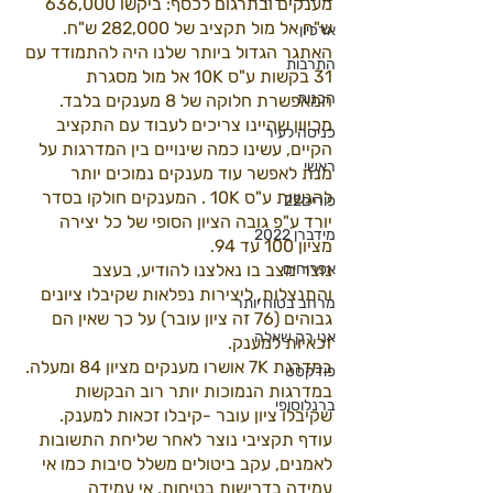
מענקים ובתרגום לכסף: ביקשו 636,000 
ש"ח אל מול תקציב של 282,000 ש"ח. 
ארכיון
האתגר הגדול ביותר שלנו היה להתמודד עם 
התרבות
31 בקשות ע"ס 10K אל מול מסגרת 
הכנות
המאפשרת חלוקה של 8 מענקים בלבד. 
מכיוון שהיינו צריכים לעבוד עם התקציב 
כניסה לעיר
הקיים, עשינו כמה שינויים בין המדרגות על 
ראשי
מנת לאפשר עוד מענקים נמוכים יותר 
להגשות ע"ס 10K . המענקים חולקו בסדר 
פורים22
יורד ע"פ גובה הציון הסופי של כל יצירה 
מידברן 2022
מציון 100 עד 94.
נוצר מצב בו נאלצנו להודיע, בעצב 
אפרוחים
והתנצלות, ליצירות נפלאות שקיבלו ציונים 
מרחב בטוח יותר
גבוהים (76 זה ציון עובר) על כך שאין הם 
אני רק שאלה
זכאיות למענק.
במדרגת 7K אושרו מענקים מציון 84 ומעלה.
פודקסט
במדרגות הנמוכות יותר רוב הבקשות 
ברנלוסופי
שקיבלו ציון עובר -קיבלו זכאות למענק.
עודף תקציבי נוצר לאחר שליחת התשובות 
לאמנים, עקב ביטולים משלל סיבות כמו אי 
עמידה בדרישות בטיחות, אי עמידה 