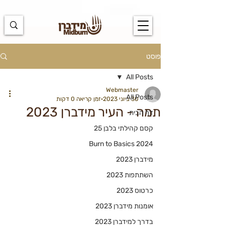
https://docs.google.com/spreadsheets/d/1u7PWTV5N3hbxAiyUqW-
cUsouueb05j9EH1OBz_an1JQ/edit#gid=0
פוסט
All Posts
Webmaster
All Posts
30 ביוני 2023
זמן קריאה 0 דקות
תמה - העיר מידברן 2023
דף הבית
קסם קהילתי בלבן 25
Burn to Basics 2024
מידברן 2023
השתתפות 2023
כרטוס 2023
אומנות מידברן 2023
בדרך למידברן 2023