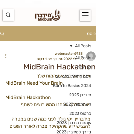
https://docs.google.com/spreadsheets/d/1u7PWTV5N3hbxAiyUqW-
cUsouueb05j9EH1OBz_an1JQ/edit#gid=0
פוסט
All Posts
webmaster6933
All Posts
5 ביולי 2022
זמן קריאה 1 דקות
MidBrain Hackathon
דף הבית
אנחנו צריכים את המוח שלך 
קסם קהילתי בלבן 25
MidBrain Need Your Brain
Burn to Basics 2024
מידברן 2023
MidBrain Hackathon
 יוצא לדרך ואנחנו ממש רוצים לשתף
השתתפות 2023
כרטוס 2023
מידבריין ויקי נולד לפני כמה שנים במטרה 
אומנות מידברן 2023
להנגיש ידע שהקהילה צברה לאורך השנים. 
בדרך למידברן 2023