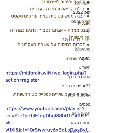
● מחשב וחיבור לאינטרנט.
הקמות22
● יכולת קריאה וכתיבה בעברית.
תוכן 2022
● הבנה ממש בסיסית באיך עורכים טקסט 
פרי קאמפס
אונליין
(בכל מקרה – אנחנו נסביר ונדגים כמה זה 
המדריך ל
קל לעשות)
בדרך למידברן22
● הכרות בסיסית עם עשרת העקרונות
ספקים22
עמותה
כאן נרשמים:
חשל"ש
https://midbrain.wiki/wp-login.php?
אנחנו מידברן
action=register
22 וטפסים נהלים
 וכאן מוסיפים שירים לפלייליסט המשותף:
אמנות מידברן
טפסים
https://www.youtube.com/playlist?
החיים בעיר
list=PLzQakhlEfqgObql88hG1ZcdtME
Wr-
מחנות נושא
W1Xi&jct=fiOrSWwruy6xBdLoDwx8yf
עדכוני הפקה