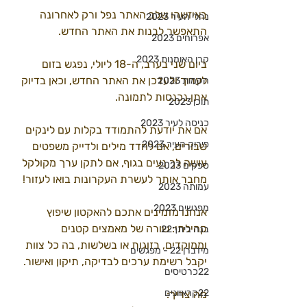
באיזשהו שלב האתר נפל ורק לאחרונה 
נהלי העיר 2023
התאפשר לבנות את האתר החדש.
אפרוחים 2023
קרן האומנות 2023
ביום שני בערב, ה-18 ליולי, נפגש בזום 
לערוך ולעדכן את האתר החדש, וכאן בדיוק 
הקמות 2023
אתן נכנסות לתמונה.
תוכן 2023
כניסה לעיר 2023
אם את יודעת להתמודד בקלות עם לינקים 
פירוק העיר 2023
שבורים, אם לחדד מילים ולדייק משפטים 
עושה לך נעים בגוף, אם לתקן ערך מקולקל 
ספקים 2023
מחבר אותך לעשרת העקרונות בואו לעזור!
עמותה 2023
מפגשים 2023
אנחנו מזמינים אתכם להאקטון שיפוץ 
קהילתי: שורה של מאמצים קטנים 
בנה ביתך22
וממוקדים, בזוגות או בשלשות, בה כל צוות 
מידברן 22 - מפגשים
יקבל רשימת ערכים לבדיקה, תיקון ואישור.
22כרטיסים
22קראוונים
מה צריך: