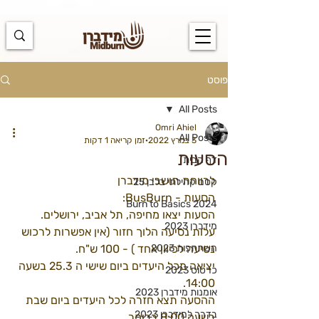
https://docs.google.com/spreadsheets/d/1u7PWTV5N3hbxAiyUqW-
cUsouueb05j9EH1OBz_an1JQ/edit#gid=0
פוסט
All Posts
Omri Ahiel
All Posts
3 במרץ 2022
זמן קריאה 1 דקות
הסעות
דף הבית
לרווחת תושבי מידברן 
קסם קהילתי בלבן 25
הסעות - BusBurn: 
Burn to Basics 2024
הסעות יצאו מחיפה, תל אביב, ירושלים.
מידברן 2023
עלות נסיעה הלוך חזור (אין אפשרות לרכוש 
השתתפות 2023
נסיעה לכיוון אחד ) - 100 ש"ח.
יציאה מכל היעדים ביום שישי ה 25.3 בשעה 
כרטוס 2023
14:00.
אומנות מידברן 2023
ההסעה תצא חזרה לכל היעדים ביום שבת 
בדרך למידברן 2023
בשעה 8:00 בבוקר. 