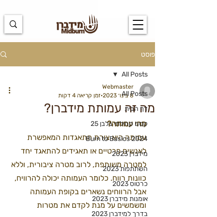
https://docs.google.com/spreadsheets/d/1u7PWTV5N3hbxAiyUqW-
cUsouueb05j9EH1OBz_an1JQ/edit#gid=0
פוסט
All Posts
Webmaster
All Posts
8 בינו׳ 2023
זמן קריאה 4 דקות
מה זה עמותת מידברן?
דף הבית
מהי עמותה? 
קסם קהילתי בלבן 25
עמותה היא צורת התאגדות המאפשרת 
Burn to Basics 2024
לאנשים פרטיים או תאגידים להתאגד יחד 
מידברן 2023
למטרה משותפת, לרוב מטרה ציבורית, וללא 
השתתפות 2023
כוונות רווח. כלומר העמותה יכולה להרוויח, 
כרטוס 2023
אבל הרווחים נשארים בקופת העמותה 
אומנות מידברן 2023
ומשמשים על מנת לקדם את מטרות 
בדרך למידברן 2023