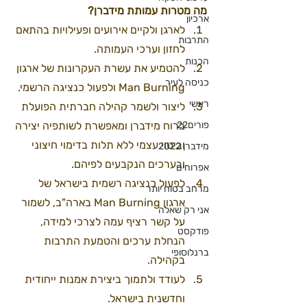
מה מטרות עמותת מידברן? 
ארכיון
לארגן ולקיים אירועים ופעילויות בהתאם 
התרבות
לחזון וערכי העמותה.
הכנות
להטמיע את עשרת העקרונות של ארגון 
כניסה לעיר
Man Burning ולפעול כנציגה הרשמי. 
ראשי
ליצור ולשמר קהילה חברתית הפועלת 
פורים22
ברוח מידברן ומאפשרת לשותפיה יצירה 
וביטוי עצמי ללא תלות בדימוי חיצוני 
מידברן 2022
ובערכים הנקבעים לפיהם.
אפרוחים
לפעול כנציגה רשמית בישראל של 
מרחב בטוח יותר
ארגון Man Burning בארה"ב, לשמור 
אני רק שאלה
על קשר רציף עמה לצרכי למידה, 
פודקסט
הנחלת ערכים והטמעת התרבות 
ברנלוסופי
בקהילה.
לעודד ולתמוך ביצירת אמנות ייחודית 
וחדשנית בישראל.