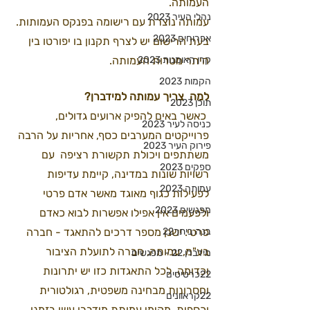
העמותה. 
נהלי העיר 2023
עמותה נוצרת עם רישומה בפנקס העמותות. 
אפרוחים 2023
בעת הרישום יש לצרף תקנון בו יפורטו בין 
קרן האומנות 2023
היתר מטרות העמותה.
הקמות 2023
למה  צריך עמותה למידברן?
תוכן 2023
כאשר באים להפיק ארועים גדולים, 
כניסה לעיר 2023
פרוייקטים המערבים כסף, אחריות על הרבה 
פירוק העיר 2023
משתתפים ויכולת תקשורת רציפה  עם 
ספקים 2023
רשויות שונות במדינה, קיימת עדיפות 
עמותה 2023
לפעילות כגוף מאוגד מאשר אדם פרטי 
מפגשים 2023
ולפעמים אין אפילו אפשרות לבוא כאדם 
בנה ביתך22
פרטי. ישנן מספר דרכים להתאגד - חברה 
בע"מ, עמותה, חברה לתועלת הציבור 
מידברן 22 - מפגשים
וכדומה, לכל התאגדות כזו יש יתרונות 
22כרטיסים
וחסרונות מבחינה משפטית, רגולטורית 
22קראוונים
וכספית. מקימי עמותת מידברן עשו בזמנו 