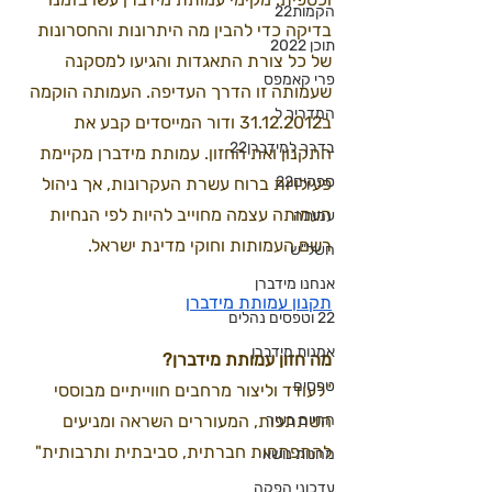
הקמות22
בדיקה כדי להבין מה היתרונות והחסרונות 
תוכן 2022
של כל צורת התאגדות והגיעו למסקנה 
פרי קאמפס
שעמותה זו הדרך העדיפה. העמותה הוקמה 
המדריך ל
ב31.12.2012 ודור המייסדים קבע את 
בדרך למידברן22
התקנון ואת החזון. עמותת מידברן מקיימת 
ספקים22
פעילויות ברוח עשרת העקרונות, אך ניהול 
העמותה עצמה מחוייב להיות לפי הנחיות 
עמותה
רשם העמותות וחוקי מדינת ישראל. 
חשל"ש
אנחנו מידברן
תקנון עמותת מידברן
22 וטפסים נהלים
אמנות מידברן
מה חזון עמותת מידברן? 
טפסים
"לעודד וליצור מרחבים חווייתיים מבוססי 
החיים בעיר
השתתפות, המעוררים השראה ומניעים 
להתפתחות חברתית, סביבתית ותרבותית"
מחנות נושא
עדכוני הפקה