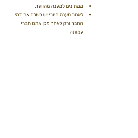
ממתינים למענה מהוועד.  
לאחר מענה חיובי יש לשלם את דמי 
החבר ורק לאחר מכן אתם חברי 
עמותה. 
באילו מצבים הוועד רשאי שלא לאשר קבלת 
אדם לעמותה?
 בתקנון מפורטים מצבים בהם רשאים חברי 
הוועד שלא לקבל בקשת הצטרפות: 
"נודע לוועד המנהל כי המבקש הורשע 
בעבירה שיש עימה קלון, או שקיבל הוועד 
תלונה כי המבקש עשה את אחד הדברים 
הבאים: אלימות פיזית או מילולית, הטרדה 
מינית, פגיעה אישית, או ביוש פומבי,  יהיה 
רשאי הוועד שלא לאשר קבלת אותו אדם 
כחבר בעמותה, לאחר שנתן לו הזדמנות 