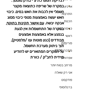
לבדיקת המערכת ע"י בודק מוסמך.
במקרה של שריפה כתוצאה מקצר 
ארכיון
חשמלי אין לכבות את האש במים. כיבוי 
התרבות
האש יעשה באמצעות מטפי כיבוי מסוג 
הכנות
אבקה יבשה. 
עם אישור תקינות בתוקף.
כניסה לעיר
במקרה של התחשמלות אין לגעת 
בנפגע אלא באמצעות אמצעים 
ראשי
מבודדים (כגון מוטות עץ /פלסטיק), 
פורים22
תוך ניתוק מערכת החשמל.
מידברן 2022
על המקרים המתוארים יש להודיע 
מיידית לחב"ק / כוורת
אפרוחים
מרחב בטוח יותר
אני רק שאלה
פודקסט
ברנלוסופי