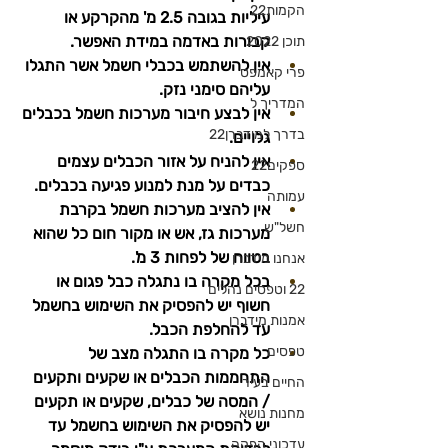
הקמות22
עיליות בגובה 2.5 מ' מהקרקע או 
קבורות באדמה במידת האפשר.
תוכן 2022
אין להשתמש בכבלי חשמל אשר התגלו 
פרי קאמפס
עליהם סימני נזק.
המדריך ל
אין לבצע חיבור מערכות חשמל בכבלים 
בדרך למידברן22
גלויים.
אין להניח על אזור הכבלים עצמים 
ספקים22
כבדים על מנת למנוע פגיעה בכבלים.
עמותה
אין להציב מערכות חשמל בקרבת 
חשל"ש
מערכות גז, אש או מקור חום כל שהוא 
בטווח של לפחות 3 מ'.
אנחנו מידברן
בכל מקרה בו נתגלה כבל פגום או 
22 וטפסים נהלים
חשוף יש להפסיק את השימוש בחשמל 
אמנות מידברן
עד להחלפת הכבל.
טפסים
כל מקרה בו התגלה מצב של 
התחממות הכבלים או שקעים ותקעים 
החיים בעיר
/ המסה של כבלים, שקעים או תקעים 
מחנות נושא
יש להפסיק את השימוש בחשמל עד 
עדכוני הפקה