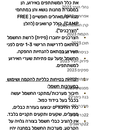
את כלל המשתתפים באירוע, הן 
נהלי העיר 2023
במסגרת מחנות נושא והן במתחמי 
אפרוחים 2023
מגורים/מאהלים חופשיים (FREE 
CAMP), כולל קרוואנים (להלן: 
קרן האומנות 2023
"הצרכנים").
הקמות 2023
הצרכנים יחוברו (פיזית) לרשת החשמל 
תוכן 2023
בהתאם לדרישות הרישוי 1-3 ימים לפני 
האירוע בהתאם להנחיות ההפקה.
כניסה לעיר 2023
החשמל יפעל עם פתיחת שערי האירוע 
פירוק העיר 2023
למשתתפים.
ספקים 2023
עמותה 2023
הנחיות בטיחות כלליות להקמה ושימוש 
במערכות חשמל
:
מפגשים 2023
חיבור מערכות/מתקני החשמל יעשה 
בנה ביתך22
בכבל בעל בידוד כפול.
מידברן 22 - מפגשים
כלל החיבורים יבוצעו בעזרת כבלים, 
מפצלים, שקעים ותקעים תקניים בלבד.
22כרטיסים
אין להציב כבלי חשמל בצורה גלויה על 
22קראוונים
הקרקע. מערכות החשמל במחנה יהיו 