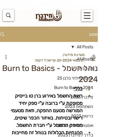
https://docs.google.com/spreadsheets/d/1u7PWTV5N3hbxAiyUqW-
cUsouueb05j9EH1OBz_an1JQ/edit#gid=0
פוסט
All Posts
מערכת מידברן
All Posts
21 במאי 2024
זמן קריאה 1 דקות
נוהל חשמל - Burn to Basics
דף הבית
2024
קסם קהילתי בלבן 25
Burn to Basics 2024
כללי
רשת החשמל באירוע ברן טו בייסיק 
מידברן 2023
מסופקת ע"י ברובה ע"י ספק יחיד 
השתתפות 2023
המורשה מטעם ההפקה, וזאת מטעמי 
כרטוס 2023
רישוי ובטיחות. באיזור הכפר שיטים, 
מסופק החשמל ע"י חברת החשמל.
אומנות מידברן 2023
ההנחיות הכלולות בנוהל זה מחייבות 
בדרך למידברן 2023