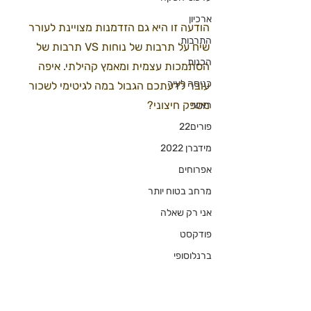
ארכיון
הודעה זו היא גם הזדמנות מצויינת לעורר 
התרבות
שיח על תרבות של נוחות VS תרבות של 
הכנות
הסתמכות עצמית ומאמץ קהילתי. איפה 
כניסה לעיר
עובר לדעתכם הגבול במה לגיטימי לשכור 
מספק חיצוני?
ראשי
פורים22
מידברן 2022
אפרוחים
מרחב בטוח יותר
אני רק שאלה
פודקסט
ברנלוסופי