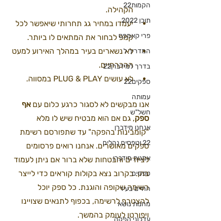
הקמות22
הקהילה.
תוכן 2022
יעמדו במחיר גג תחרותי שיאפשר לכל 
פרי קאמפס
קמפ לבחור את המתאים לו ביותר.
לא נשארים בעיר במהלך האירוע למעט 
המדריך ל
ההכרחיים.
בדרך למידברן22
לא עושים PLUG & PLAY במסווה.
ספקים22
עמותה
אנו מבקשים לא לסגור כרגע כלום עם 
אף 
חשל"ש
ספק
, גם אם הוא מבטיח שיש לו מלא 
אנחנו מידברן
"קומבינות בהפקה" עד שתפורסם רשימת 
22 וטפסים נהלים
ספקים מאושרים. אנחנו רואים פרסומים 
אמנות מידברן
לציודים והבטחות שלא ברור אם ניתן לעמוד 
בהן. בקרוב נצא בקולות קוראים כדי לייצר 
טפסים
רשימה שקופה והוגנת. כל ספק יוכל 
החיים בעיר
להצטרף לרשימה, בכפוף לתנאים שצויינו 
מחנות נושא
ויפורטו לעומק בהמשך.
עדכוני הפקה