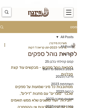
https://docs.google.com/spreadsheets/d/1u7PWTV5N3hbxAiyUqW-
cUsouueb05j9EH1OBz_an1JQ/edit#gid=0
פוסט
All Posts
מערכת מידברן
All Posts
16 ביולי 2023
זמן קריאה 1 דקות
לקראת נוהל ספקים
דף הבית
קסם קהילתי בלבן 25
לקראת נוהל ספקים - מבקשים עוד קצת 
Burn to Basics 2024
סבלנות
מידברן 2023
השתתפות 2023
מסתובבות כל מיני שמועות על ספקים 
כרטוס 2023
שכבר "סוגרים" עם מחנות "דילים", 
אומנות מידברן 2023
"חבילות" ועוד מושגים שלא ממש תואמים 
בדרך למידברן 2023
את רוח הברן ועקרונות אי-ההסחרה 