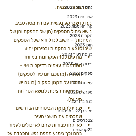
והסתמכות עצמית.
נהלי העיר 2023
אפרוחים 2023
נעדכן שברקע נעשית עבודת מטה סביב 
קרן האומנות 2023
נושא ניהול הספקים (הן של ההפקה והן של 
הקמות 2023
המחנות) - חשוב לנו לוודא שכל הספקים 
תוכן 2023
שיכנסו לעיר בהקמות ובפירוק יהיו: 
כניסה לעיר 2023
מודעים ל10 העקרונות במיוחד 
פירוק העיר 2023
הסתמכות עצמית רדיקלית ואי - 
ספקים 2023
הסחרה (מתוכנן יום עיון לספקים)
יחתמו על תקנון ספקים (בו גם יש 
עמותה 2023
התייחסות רצינית לנושא הטרדות 
מפגשים 2023
מיניות).
בנה ביתך22
שיהיו להם את הביטוחים הנדרשים 
מידברן 22 - מפגשים
שמכסים את תושבי העיר.
22כרטיסים
לא יקחו עבודות שהם לא יכולים לעמוד 
22קראוונים
בהם וכך נימנע ממפח נפש והכבדה על 