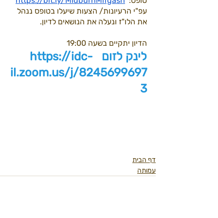
טופס:  
https://bit.ly/MidburnMifgash
עפ"י הרעיונות/ הצעות שיעלו בטופס ננהל 
את הלו"ז ונעלה את הנושאים לדיון. 
הדיון יתקיים בשעה 19:00 
לינק לזום   https://idc-
il.zoom.us/j/8245699697
3
דף הבית
עמותה