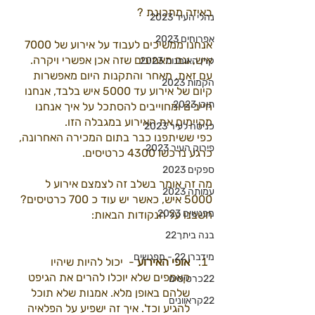
באיזה מתכונת ? 
נהלי העיר 2023
אפרוחים 2023
אנחנו ממשיכים לעבוד על אירוע של 7000 
איש, וגם מאמינים שזה אכן אפשרי ויקרה. 
קרן האומנות 2023
עם זאת, מאחר והתקנות היום מאפשרות 
הקמות 2023
קיום של אירוע עד 5000 איש בלבד, אנחנו 
תוכן 2023
חייבים ומחוייבים להסתכל על איך אנחנו 
מקיימים את האירוע במגבלה הזו. 
כניסה לעיר 2023
כפי ששיתפנו כבר בתום המכירה האחרונה, 
פירוק העיר 2023
כרגע נרכשו 4300 כרטיסים. 
ספקים 2023
מה זה אומר בשלב זה לצמצם אירוע ל 
עמותה 2023
5000 איש, כאשר יש עוד כ 700 כרטיסים? 
מפגשים 2023
חשבנו על הנקודות הבאות: 
בנה ביתך22
מידברן 22 - מפגשים
אופי האירוע
 -  יכול להיות שיהיו 
קאמפים שלא יוכלו להרים את הגיפט 
22כרטיסים
שלהם באופן מלא. אמנות שלא תוכל 
22קראוונים
להגיע וכד'. איך זה ישפיע על הפלאיה 