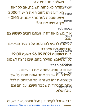
שאפשר מהבחינה הזו. 
ארכיון
נקודה לא פחות חשובה, אם לקראת 
האירוע ניתן להוסיף את ה-עוד 2000 
התרבות
איש, הוספה למחנות/ אמנות, OMG - 
הכנות
איך עושים את זה? 
כניסה לעיר
איך עושים את זה ?  אנחנו רוצים לשמוע גם 
ראשי
מכם! 
פורים22
על מנת להגיע להחלטה על הצעד הבא אנו 
מבקשים את עצתכם. 
מידברן 2022
ביום ראשון ה 26.09.2021 בשעה 19:00 
אפרוחים
נקיים מפגש קהילה בזום, שבו נרצה לשמוע 
אתכם, 
מרחב בטוח יותר
אנחנו פתוחים לשמוע את הרעיונות 
אני רק שאלה
היצירתיים של כל אחד ואחת מכם על איך 
פודקסט
עושים את זה! כשזה אומר התייחסות לכל 
אחת מהנקודות שכבר חשבנו עליהם וגם 
ברנלוסופי
כאלו שלא. 
כדי שנוכל לקיים דיון יעיל ופורה, איך לא, יש 