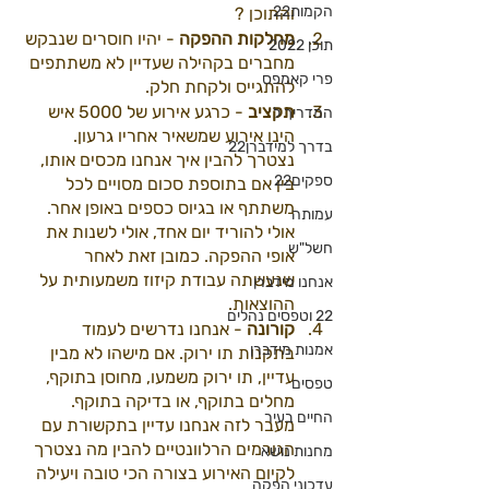
הקמות22
והתוכן ? 
מחלקות ההפקה 
- יהיו חוסרים שנבקש 
תוכן 2022
מחברים בקהילה שעדיין לא משתתפים 
פרי קאמפס
להתגייס ולקחת חלק. 
תקציב 
- כרגע אירוע של 5000 איש 
המדריך ל
הינו אירוע שמשאיר אחריו גרעון. 
בדרך למידברן22
נצטרך להבין איך אנחנו מכסים אותו, 
ספקים22
בין אם בתוספת סכום מסויים לכל 
משתתף או בגיוס כספים באופן אחר. 
עמותה
אולי להוריד יום אחד, אולי לשנות את 
חשל"ש
אופי ההפקה. כמובן זאת לאחר 
שנעשתה עבודת קיזוז משמעותית על 
אנחנו מידברן
ההוצאות. 
22 וטפסים נהלים
קורונה 
- אנחנו נדרשים לעמוד 
אמנות מידברן
בתקנות תו ירוק. אם מישהו לא מבין 
עדיין, תו ירוק משמעו, מחוסן בתוקף, 
טפסים
מחלים בתוקף, או בדיקה בתוקף. 
החיים בעיר
מעבר לזה אנחנו עדיין בתקשורת עם 
הגורמים הרלוונטיים להבין מה נצטרך 
מחנות נושא
לקיום האירוע בצורה הכי טובה ויעילה 
עדכוני הפקה