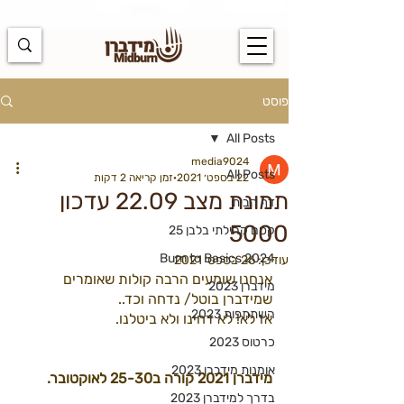
https://docs.google.com/spreadsheets/d/1u7PWTV5N3hbxAiyUqW-
cUsouueb05j9EH1OBz_an1JQ/edit#gid=0
פוסט
All Posts
media9024
All Posts
22 בספט׳ 2021
זמן קריאה 2 דקות
תמונת מצב 22.09 עדכון
דף הבית
5000
קסם קהילתי בלבן 25
Burn to Basics 2024
עודכן:
26 בספט׳ 2021
אנחנו שומעים הרבה קולות שאומרים 
מידברן 2023
שמידברן בוטל/ נדחה וכד.. 
השתתפות 2023
אז לא! לא דחינו ולא ביטלנו. 
כרטוס 2023
אומנות מידברן 2023
מידברן 2021 קורה ב25-30 לאוקטובר. 
בדרך למידברן 2023