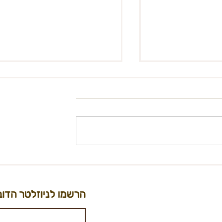
החזרי הכרטיס ומועדם - BURN
הודעה חשובה IMPORTANT
UPDATE
INM
הרשמו לניוזלטר הדוב