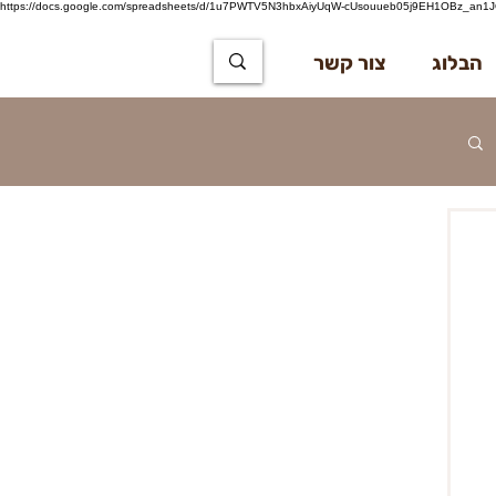
https://docs.google.com/spreadsheets/d/1u7PWTV5N3hbxAiyUqW-cUsouueb05j9EH1OBz_an1JQ
הבלוג
צור קשר