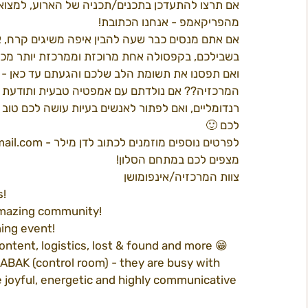
אם תרצו להתעדכן בתכנים/תכניה של הארוע, למצוא א
מהפריקאמפ - אנחנו הכתובת!
אם אתם מנסים כבר שעה להבין איפה משיגים קרח, או 
תוכן 2022
פרי קאמפס
המדריך ל
ב
בשבילכם, בקפסולה אחת מרוכזת וממרכזת יותר מכל
ואם תפסנו את תשומת הלב שלכם והגעתם עד כאן - 
המרכזיה?? אם נולדתם עם אמפטיה טבעית ותודעת ש
חשל"ש
רנדומליים, ואם לפתור לאנשים בעיות עושה לכם טוב
לכם 🙂 
לפרטים נוספים מוזמנים לכתוב לדן מילר - heyfastos@gmail.com
מצפים לכם במתחם הסלון!
צוות המרכזיה/אינפומושן
s!
 amazing community!
ing event!
ntent, logistics, lost & found and more 😁
HABAK (control room) - they are busy with 
e joyful, energetic and highly communicative 
 