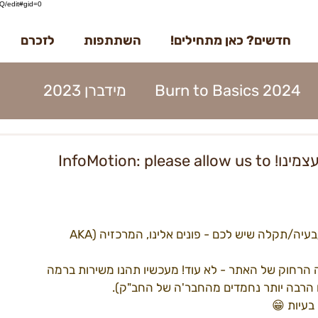
/edit#gid=0
חדשים? כאן מתחילים!
השתתפות
לזכרם
Burn to Basics 2024
מידברן 2023
דברן 2023
בדרך למידברן 2023
מרכזיה/אינפומושן: הרשו לנו להציג את עצמינו! InfoMotion: please allow us to
מנות 2023
הקמות 2023
תוכן 2023
שמעתם כבר על הסידור החדש? מהיום, בכל שאלה/בעיה/תקלה שיש לכם - פונים אלינו, המרכזיה (AKA 
ים 2023
עמותה 2023
מפגשים 2023
רחוק של האתר - לא עוד! מעכשיו תהנו משירות ברמה 
נו הרבה יותר נחמדים מהחבר'ה של החב"ק).
בעיות 😁
22קראוונים
הקמות22