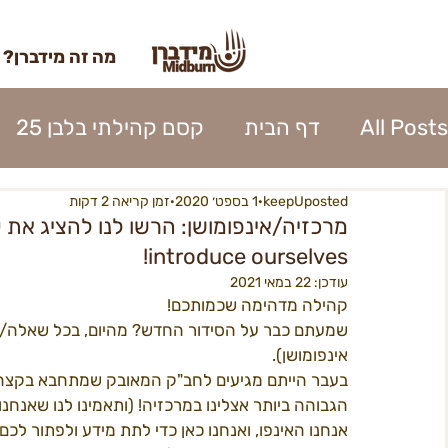
מה זה מידברן?
All Posts
דף הבית
קסם קהילתי בלבן 25
keepUposted
1 בספט׳ 2020
זמן קריאה 2 דקות
השתתפות 2023
כרטוס 2023
אומנות מי
introduce ourselves!
נהלי העיר 2023
עודכן:
22 במאי 2021
אפרוחים 2023
קרן האו
קהילה מדהימה שכמותכם!
אינפומושן).
כניסה לעיר 2023
פירוק העיר 2023
ספק
בעבר הייתם מגיעים לחב"ק המאובק שמתחבא בקצה ה
הגבוהה ביותר אצלינו במרכזיה! (ותאמינו לנו שאנח
אנחנו האינפו, ואנחנו כאן כדי לתת מידע ולפתור לכם 
בנה ביתך22
מידברן 22 - מפגשים
22כרטיסים