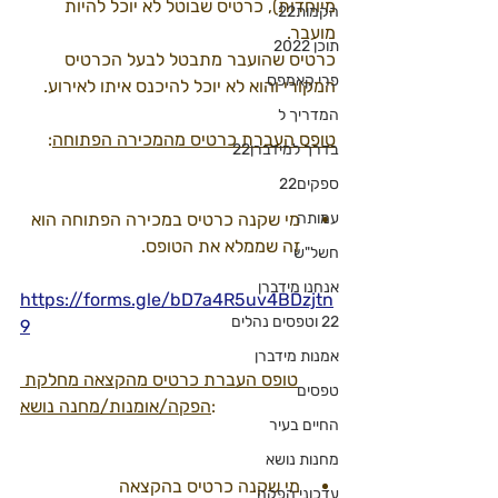
מיוחדות), כרטיס שבוטל לא יוכל להיות 
הקמות22
מועבר.
תוכן 2022
כרטיס שהועבר מתבטל לבעל הכרטיס 
פרי קאמפס
המקורי והוא לא יוכל להיכנס איתו לאירוע. 
המדריך ל
טופס העברת כרטיס מהמכירה הפתוחה
: 
בדרך למידברן22
ספקים22
עמותה
מי שקנה כרטיס במכירה הפתוחה הוא 
זה שממלא את הטופס.
חשל"ש
אנחנו מידברן
https://forms.gle/bD7a4R5uv4BDzjtn
22 וטפסים נהלים
9
אמנות מידברן
טופס העברת כרטיס מהקצאה מחלקת 
טפסים
:
הפקה/אומנות/מחנה נושא
החיים בעיר
מחנות נושא
מי שקנה כרטיס בהקצאה 
עדכוני הפקה