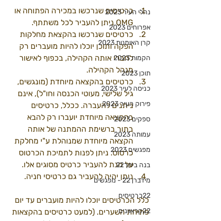
כרטיסים שנרכשו במכירה הפתוחה או 
נהלי העיר 2023
OMG ניתן להעביר לכל משתתף. 
אפרוחים 2023
כרטיסים שנרכשו בהקצאת מחלקות 
קרן האומנות 2023
הפקה ותוכן יוכלו להיות מועברים רק 
לחברי אותה הקהילה, בכפוף לאישור 
הקמות 2023
מנהל הקהילה. 
תוכן 2023
כרטיסים בהקצאה מיוחדת (מונגשים, 
כניסה לעיר 2023
גיל שלישי, מעוטי הכנסה וחו"ל), אינם 
פירוק העיר 2023
ניתנים להעברה. ככלל, כרטיסים 
בהקצאה מיוחדת יועברו רק להבא 
ספקים 2023
בתור ברשימת ההמתנה של אותה 
עמותה 2023
הקצאה מיוחדת שמנוהלת ע"י מחלקת 
מפגשים 2023
כרטוס. ניתן לפנות לתמיכת הכרטוס 
על מנת להעביר כרטיס מסוגים אלו. 
בנה ביתך22
ניתן יהיה להעביר גם כרטיסי חניה. 
מידברן 22 - מפגשים
22כרטיסים
כלל הכרטיסים יוכלו להיות מועברים עד יום 
22קראוונים
פתיחת השערים. (למעט כרטיסים בהקצאות 