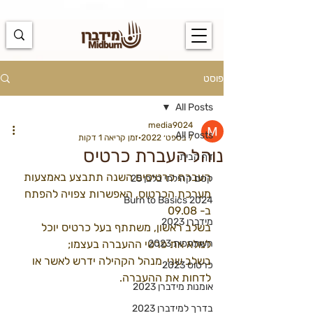
https://docs.google.com/spreadsheets/d/1u7PWTV5N3hbxAiyUqW-
cUsouueb05j9EH1OBz_an1JQ/edit#gid=0
פוסט
All Posts
media9024
All Posts
7 בספט׳ 2022
זמן קריאה 1 דקות
נוהל העברת כרטיס
דף הבית
העברת כרטיסים השנה תתבצע באמצעות 
קסם קהילתי בלבן 25
מערכת הכרטוס, האפשרות צפויה להפתח 
Burn to Basics 2024
ב- 09.08
מידברן 2023
בשלב ראשון, משתתף בעל כרטיס יוכל 
השתתפות 2023
למלא את פרטי ההעברה בעצמו;
בשלב שני, מנהל הקהילה ידרש לאשר או 
כרטוס 2023
לדחות את ההעברה. 
אומנות מידברן 2023
בדרך למידברן 2023