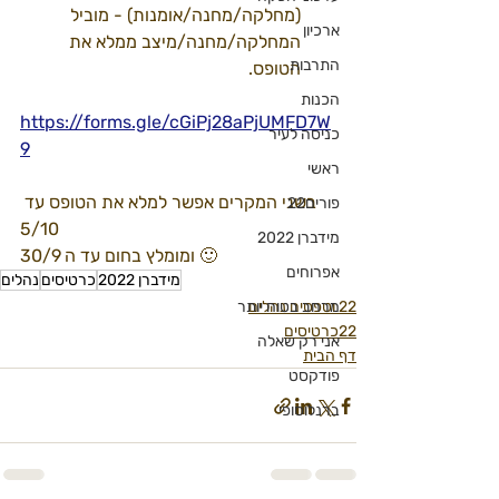
(מחלקה/מחנה/אומנות) - מוביל 
ארכיון
המחלקה/מחנה/מיצב ממלא את 
התרבות
הטופס.
הכנות
https://forms.gle/cGiPj28aPjUMFD7W
כניסה לעיר
9
ראשי
בשני המקרים אפשר למלא את הטופס עד 
פורים22
5/10
מידברן 2022
ומומלץ בחום עד ה 30/9 🙂
אפרוחים
מידברן 2022
כרטיסים
נהלים
22 וטפסים נהלים
מרחב בטוח יותר
22כרטיסים
אני רק שאלה
דף הבית
פודקסט
ברנלוסופי