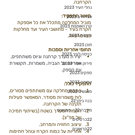
הקרחנה.
נהלי העיר 2023
תיאור התפקיד:
אפרוחים 2023
מוביל המחלקה מתכלל את כל אספקת 
קרן האומנות 2023
הקרח בעיר - מתושבי העיר ועד מחלקות 
הקמות 2023
כמו מרפאה.
תוכן 2023
תחומי אחריות וסמכות
כניסה לעיר 2023
יצירת מערך קרחנה וגיוס משתתפים, 
אחריות על הגביה, משמרות, תקשורת 
פירוק העיר 2023
עם הספק.
ספקים 2023
עמותה 2023
התפקיד כולל:
הקמת מחלקה עם משתתפים מסורים, 
מפגשים 2023
לוח משמרות מסודר, המאפשר פעילות 
בנה ביתך22
תקינה של הקרחנה.
מידברן 22 - מפגשים
הקמת המערך בשטח (בשיתוף תמיכה 
של מפ"צ).
22כרטיסים
עיצוב החוויה והמרחב.
22קראוונים
אחריות על כמות הקרח ונוהל חתימות 