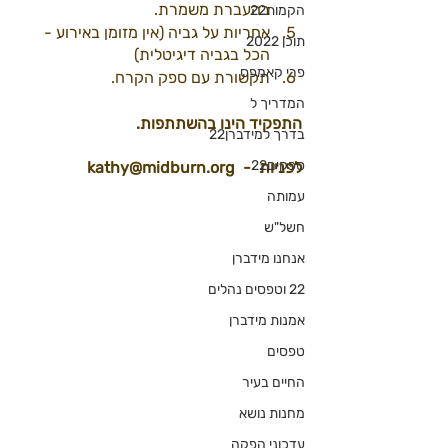
בהעברת משמרת.
הקמות22
אחריות על גביה (אין מזומן באירוע - 
תוכן 2022
הכל בגביה דיגיטלית)
פרי קאמפס
תקשורת עם ספק הקרח.
המדריך ל
התפקיד הינו בהשתתפות.
בדרך למידברן22
ספקים22
לפניות  - ‏‪‬ ‏‪kathy@midburn.org‬‏ 
עמותה
חשל"ש
אנחנו מידברן
22 וטפסים נהלים
אמנות מידברן
טפסים
החיים בעיר
מחנות נושא
עדכוני הפקה