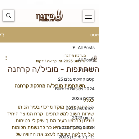
https://docs.google.com/spreadsheets/d/1u7PWTV5N3hbxAiyUqW-
cUsouueb05j9EH1OBz_an1JQ/edit#gid=0
פוסט
All Posts
מערכת מידברן
All Posts
17 באוג׳ 2023
זמן קריאה 1 דקות
השתתפות - מוביל/ה קרחנה
דף הבית
קסם קהילתי בלבן 25
השתתפות מוביל/ה מחלקת קרחנה
Burn to Basics 2024
מידברן 2023
כללי:
הקרחנה הינה מוקד מרכזי בעיר הנותן 
השתתפות 2023
שירות חשוב למשתתפים. קרח המוצר היחיד 
כרטוס 2023
שניתן לרכוש בעיר מתוך שיקולי בטיחות. 
כמו כן, הקרחנה היא כר להגשמת חלומות 
אומנות מידברן 2023
של מחלקה היכולה לעצב את החוויה של 
בדרך למידברן 2023